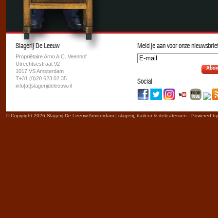
Slagerij De Leeuw
Meld je aan voor onze nieuwsbrief
Propriétaire Arno A.C. Veenhof
Utrechtsestraat 92
Abon
1017 VS Amsterdam
T+31 (0)20 623 02 35
Social
info[at]slagerijdeleeuw.nl
© Copyright 2026 Slagerij De Leeuw Amsterdam | slagerij, traiteur & delicatessen - Powered b