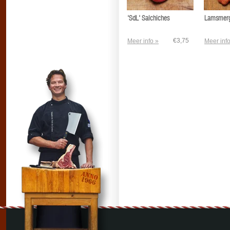
'SdL' Salchiches
Lamsmerg
€3,75
Meer info »
Meer info