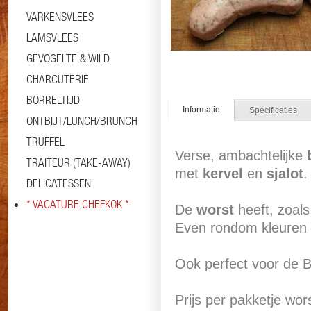
VARKENSVLEES
LAMSVLEES
GEVOGELTE & WILD
CHARCUTERIE
BORRELTIJD
Informatie
Specificaties
ONTBIJT/LUNCH/BRUNCH
TRUFFEL
Verse, ambachtelijke
TRAITEUR (TAKE-AWAY)
met
kervel
en
sjalot
.
DELICATESSEN
* VACATURE CHEFKOK *
De
worst
heeft, zoals
Even rondom kleuren i
Ook perfect voor de 
Prijs per pakketje wo