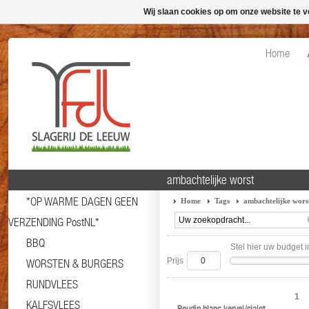
Wij slaan cookies op om onze website te v
Home
ambachtelijke worst
*OP WARME DAGEN GEEN
Home
Tags
ambachtelijke wors
VERZENDING PostNL*
BBQ
Stel hier uw budget i
Prijs
WORSTEN & BURGERS
RUNDVLEES
1
KALFSVLEES