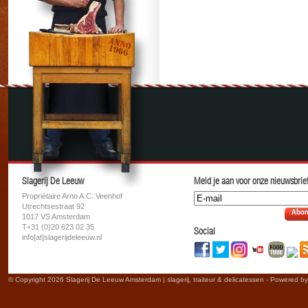
Slagerij De Leeuw
Meld je aan voor onze nieuwsbrief
Propriétaire Arno A.C. Veenhof
Utrechtsestraat 92
Abon
1017 VS Amsterdam
T+31 (0)20 623 02 35
Social
info[at]slagerijdeleeuw.nl
© Copyright 2026 Slagerij De Leeuw Amsterdam | slagerij, traiteur & delicatessen - Powered b