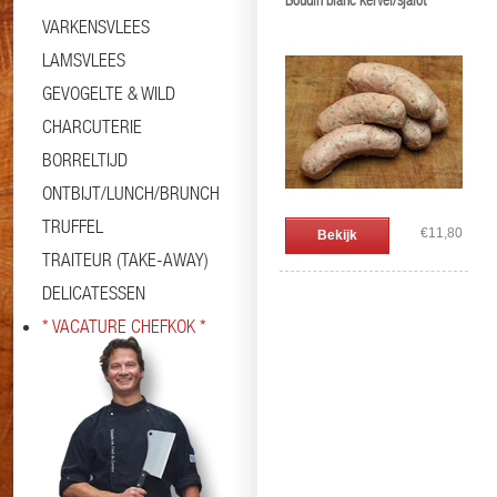
Boudin blanc kervel/sjalot
VARKENSVLEES
LAMSVLEES
GEVOGELTE & WILD
CHARCUTERIE
BORRELTIJD
ONTBIJT/LUNCH/BRUNCH
TRUFFEL
€11,80
Bekijk
TRAITEUR (TAKE-AWAY)
DELICATESSEN
* VACATURE CHEFKOK *