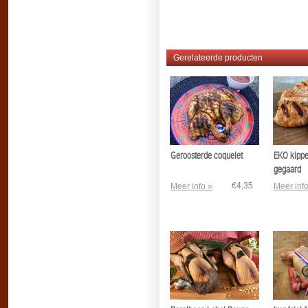
Gerelateerde producten
Geroosterde coquelet
EKO kippen
gegaard
€4,35
Meer info »
Meer info