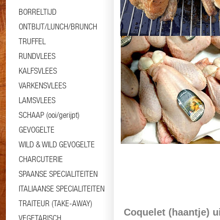
BORRELTIJD
ONTBIJT/LUNCH/BRUNCH
TRUFFEL
RUNDVLEES
KALFSVLEES
Informatie
Specificaties
VARKENSVLEES
LAMSVLEES
SCHAAP (ooi/gerijpt)
GEVOGELTE
WILD & WILD GEVOGELTE
CHARCUTERIE
SPAANSE SPECIALITEITEN
ITALIAANSE SPECIALITEITEN
TRAITEUR (TAKE-AWAY)
Coquelet (haantje) u
VEGETARISCH