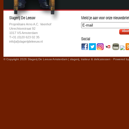
Slagerij De Leeuw
Meld je aan voor onze nieuwsbrief
Propriétaire Arno A.C. Veenhof
Utrechtsestraat 92
Abon
1017 VS Amsterdam
T+31 (0)20 623 02 35
Social
info[at]slagerijdeleeuw.nl
© Copyright 2026 Slagerij De Leeuw Amsterdam | slagerij, traiteur & delicatessen - Powered b