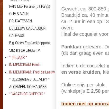
PAIN Max Poilâne (uit Parijs)
Gewicht ca. 800-850 g
OLIE & AZIJN
Braadtijd ca. 40 minu
DELICATESSEN
ca. 2 uur in een op 1
oven.
DE LEEUW CADEAUBON
Haal de coquelet voor
CADEAUS
Big Green Egg verkooppunt
Panklaar
geleverd. D
Slagerij De Leeuw TV
(dit dan graag even a
* 25 JAAR *
IN MEMORIAM Henk
Indien u de coquelet
en verse kruiden
, ki
IN MEMORIAM: Fred de Leeuw
* BEZORGING / DELIVERY *
Online prijs per stuk.
ALGEMEEN KOOKADVIES
(winkelprijs
E 2,50
per
* VACATURE CHEFKOK *
Indien niet op voorra