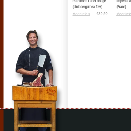
Parelhoen Label Rouge
Impérial A
(pintade/guinea fowl)
(Frans)
€39,50
Meer info »
Meer info