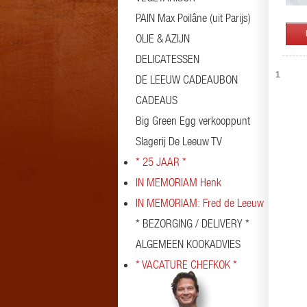
PAIN Max Poilâne (uit Parijs)
OLIE & AZIJN
DELICATESSEN
1
DE LEEUW CADEAUBON
CADEAUS
Big Green Egg verkooppunt
Slagerij De Leeuw TV
* 25 JAAR *
IN MEMORIAM Henk
IN MEMORIAM: Fred de Leeuw
* BEZORGING / DELIVERY *
ALGEMEEN KOOKADVIES
* VACATURE CHEFKOK *