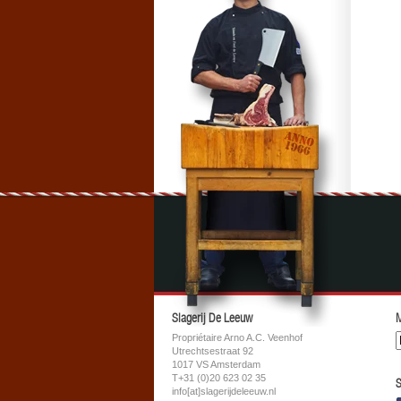
Slagerij De Leeuw
M
Propriétaire Arno A.C. Veenhof
Utrechtsestraat 92
1017 VS Amsterdam
T+31 (0)20 623 02 35
S
info[at]slagerijdeleeuw.nl