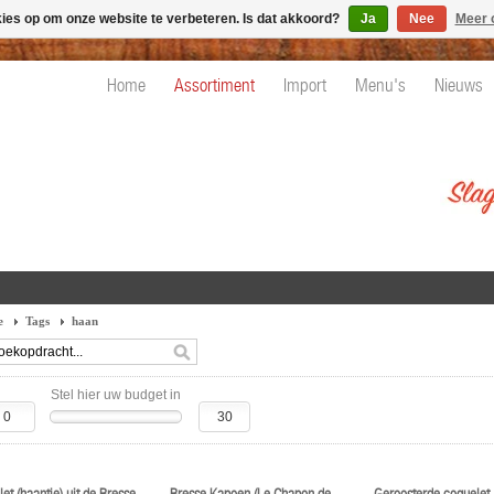
kies op om onze website te verbeteren. Is dat akkoord?
Ja
Nee
Meer 
Home
Assortiment
Import
Menu's
Nieuws
e
Tags
haan
Stel hier uw budget in