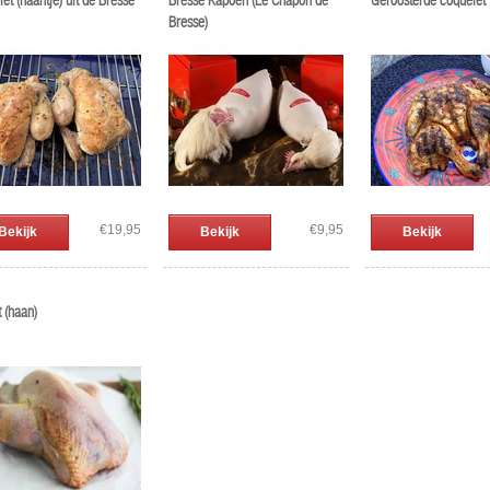
et (haantje) uit de Bresse
Bresse Kapoen (Le Chapon de
Geroosterde coquelet
Bresse)
€19,95
€9,95
Bekijk
Bekijk
Bekijk
 (haan)