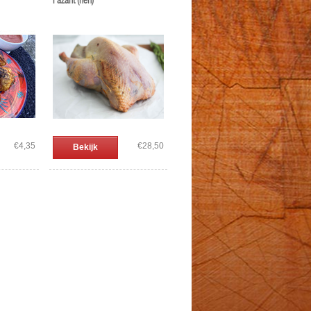
Fazant (hen)
€4,35
€28,50
Bekijk