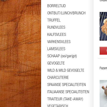
Coquel
BORRELTIJD
ONTBIJT/LUNCH/BRUNCH
TRUFFEL
RUNDVLEES
KALFSVLEES
VARKENSVLEES
LAMSVLEES
SCHAAP (ooi/gerijpt)
GEVOGELTE
Fazant
WILD & WILD GEVOGELTE
CHARCUTERIE
SPAANSE SPECIALITEITEN
ITALIAANSE SPECIALITEITEN
TRAITEUR (TAKE-AWAY)
VEGETARISCH