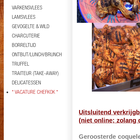
VARKENSVLEES
LAMSVLEES
GEVOGELTE & WILD
CHARCUTERIE
BORRELTIJD
ONTBIJT/LUNCH/BRUNCH
TRUFFEL
TRAITEUR (TAKE-AWAY)
Informatie
Specificaties
DELICATESSEN
* VACATURE CHEFKOK *
Uitsluitend verkrijgb
(niet online; zolang 
Geroosterde coquel