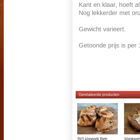
Kant en klaar, hoeft 
Nog lekkerder met on
Gewicht varieert.
Getoonde prijs is per
#kippenbout #kippenp
#kippenbout
Gerelateerde producten
EKO kippendij filets,
Maiskwart