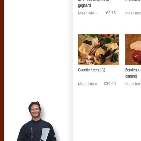
gegaard
€3,75
Meer info »
Meer info
Canette / eend (V)
Eendenbor
canard)
€39,50
Meer info »
Meer info