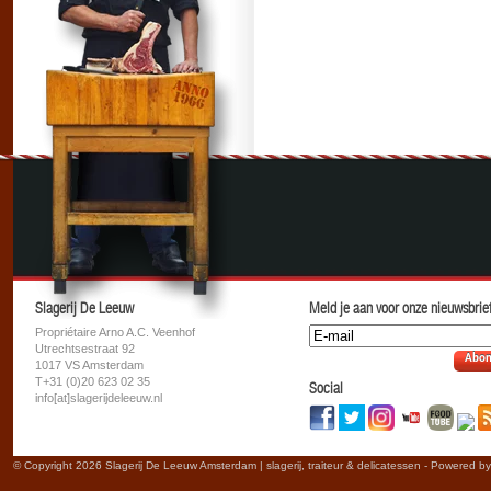
Slagerij De Leeuw
Meld je aan voor onze nieuwsbrief
Propriétaire Arno A.C. Veenhof
Utrechtsestraat 92
Abon
1017 VS Amsterdam
T+31 (0)20 623 02 35
Social
info[at]slagerijdeleeuw.nl
© Copyright 2026 Slagerij De Leeuw Amsterdam | slagerij, traiteur & delicatessen - Powered b