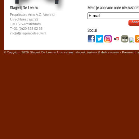
Slagerij De Leeuw
Meld je aan voor onze nieuwsbrief
Propriétaire Arno A.C. Veenhof
Utrechtsestraat 92
Abon
1017 VS Amsterdam
T+31 (0)20 623 02 35
Social
info[at]slagerijdeleeuw.nl
© Copyright 2026 Slagerij De Leeuw Amsterdam | slagerij, traiteur & delicatessen - Powered b