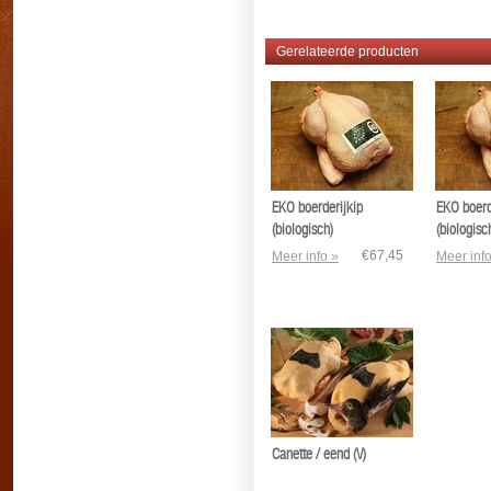
Gerelateerde producten
EKO boerderijkip
EKO boerd
(biologisch)
(biologisc
€67,45
Meer info »
Meer info
Canette / eend (V)