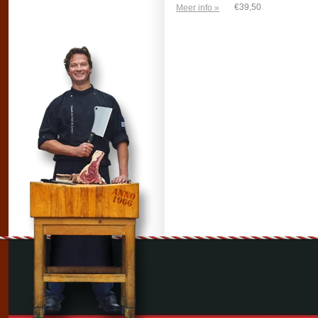
€39,50
Meer info »