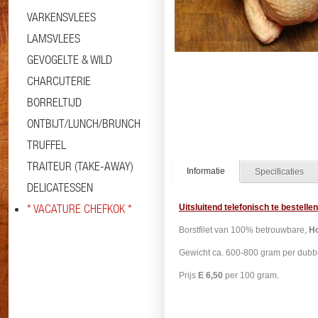
VARKENSVLEES
LAMSVLEES
GEVOGELTE & WILD
CHARCUTERIE
BORRELTIJD
ONTBIJT/LUNCH/BRUNCH
TRUFFEL
TRAITEUR (TAKE-AWAY)
Informatie
Specificaties
DELICATESSEN
* VACATURE CHEFKOK *
Uitsluitend telefonisch te bestellen
Borstfilet van 100% betrouwbare,
Ho
Gewicht ca. 600-800 gram per dubbel
Prijs
E 6,50
per 100 gram.
#kipfilet