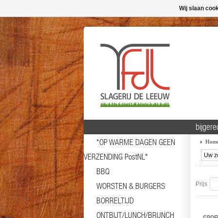
Wij slaan coo
bijgere
*OP WARME DAGEN GEEN
Hom
VERZENDING PostNL*
BBQ
Prijs
WORSTEN & BURGERS
BORRELTIJD
ONTBIJT/LUNCH/BRUNCH