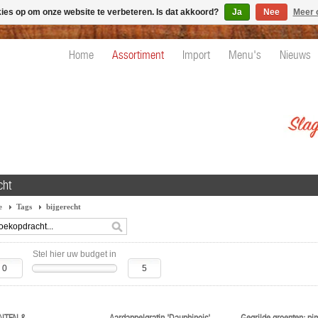
kies op om onze website te verbeteren. Is dat akkoord?
Ja
Nee
Meer 
Home
Assortiment
Import
Menu's
Nieuws
cht
e
Tags
bijgerecht
Stel hier uw budget in