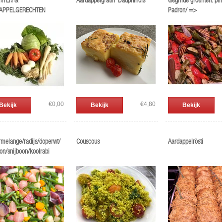
NTEN &
Aardappelgratin 'Dauphinois'
Gegrilde groenten: pi
APPELGERECHTEN
Padron/ =>
paprika/aubergine/cou
€0,00
€4,80
Bekijk
Bekijk
Bekijk
melange/radijs/doperwt/
Couscous
Aardappelrösti
on/snijboon/koolrabi