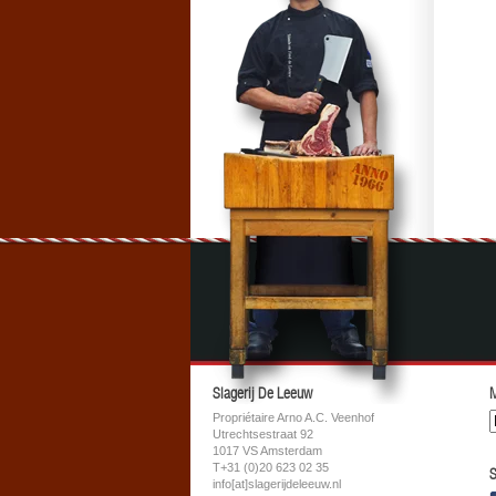
Slagerij De Leeuw
M
Propriétaire Arno A.C. Veenhof
Utrechtsestraat 92
1017 VS Amsterdam
T+31 (0)20 623 02 35
S
info[at]slagerijdeleeuw.nl