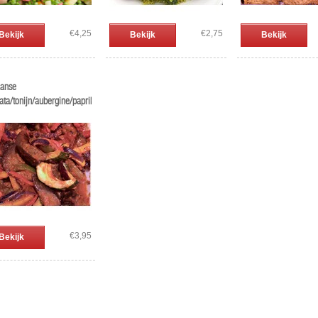
€4,25
€2,75
Bekijk
Bekijk
Bekijk
aanse
ata/tonijn/aubergine/paprika/tomaat
€3,95
Bekijk