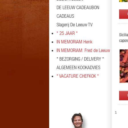
DE LEEUW CADEAUBON
CADEAUS
Slagerij De Leeuw TV
* 25 JAAR *
Sicili
capon
IN MEMORIAM Henk
IN MEMORIAM: Fred de Leeuw
* BEZORGING / DELIVERY *
ALGEMEEN KOOKADVIES
* VACATURE CHEFKOK *
1