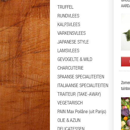
GROE
AARD
TRUFFEL
RUNDVLEES
KALFSVLEES
VARKENSVLEES
JAPANESE STYLE
LAMSVLEES
GEVOGELTE & WILD
CHARCUTERIE
SPAANSE SPECIALITEITEN
Zomer
ITALIAANSE SPECIALITEITEN
tuinbo
TRAITEUR (TAKE-AWAY)
VEGETARISCH
PAIN Max Poilâne (uit Parijs)
OLIE & AZIJN
DELICATESSEN