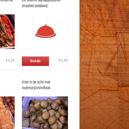
mentos de
De ultieme aardappelpuree
(mashed potatoes)
rgette
€3,25
€1,95
Bekijk
Kriel in de schil met
rozemarijn/knoflook