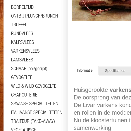
BORRELTIJD
ONTBIJT/LUNCH/BRUNCH
TRUFFEL
RUNDVLEES
KALFSVLEES
VARKENSVLEES
LAMSVLEES
SCHAAP (ooi/gerijpt)
Informatie
Specificaties
GEVOGELTE
WILD & WILD GEVOGELTE
Huisgerookte
varkens
CHARCUTERIE
De oorsprong van de
SPAANSE SPECIALITEITEN
De Livar varkens kond
ITALIAANSE SPECIALITEITEN
en rollen in de modde
Nu de kloostertuinen 
TRAITEUR (TAKE-AWAY)
samenwerking
VEGETARISCH