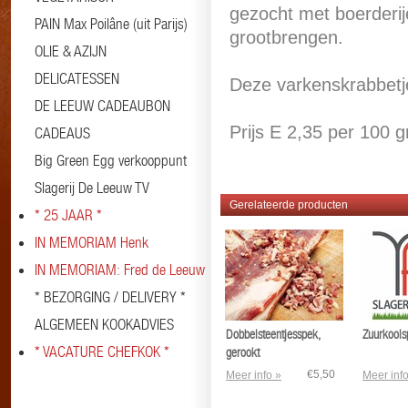
gezocht met boerderi
PAIN Max Poilâne (uit Parijs)
grootbrengen.
OLIE & AZIJN
DELICATESSEN
Deze varkenskrabbetjes
DE LEEUW CADEAUBON
Prijs E 2,35 per 100 
CADEAUS
Big Green Egg verkooppunt
Slagerij De Leeuw TV
Gerelateerde producten
* 25 JAAR *
IN MEMORIAM Henk
IN MEMORIAM: Fred de Leeuw
* BEZORGING / DELIVERY *
ALGEMEEN KOOKADVIES
Dobbelsteentjesspek,
Zuurkools
* VACATURE CHEFKOK *
gerookt
€5,50
Meer info »
Meer info