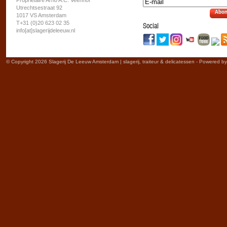
Propriétaire Arno A.C. Veenhof
Utrechtsestraat 92
Abon
1017 VS Amsterdam
T+31 (0)20 623 02 35
Social
info[at]slagerijdeleeuw.nl
© Copyright 2026 Slagerij De Leeuw Amsterdam | slagerij, traiteur & delicatessen - Powered b