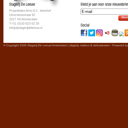
Slagerij De Leeuw
Meld je aan voor onze nieuwsbrief
Propriétaire Arno A.C. Veenhof
Utrechtsestraat 92
Abon
1017 VS Amsterdam
T+31 (0)20 623 02 35
Social
info[at]slagerijdeleeuw.nl
© Copyright 2026 Slagerij De Leeuw Amsterdam | slagerij, traiteur & delicatessen - Powered b