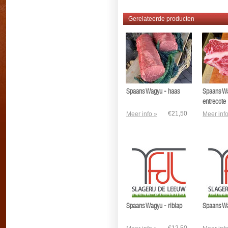
Gerelateerde producten
Spaans Wagyu - haas
Spaans W
entrecote
€21,50
Meer info »
Meer info
Spaans Wagyu - riblap
Spaans Wa