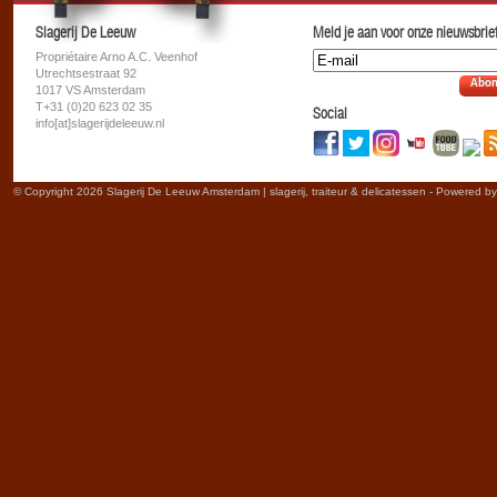
Slagerij De Leeuw
Meld je aan voor onze nieuwsbrief
Propriétaire Arno A.C. Veenhof
Utrechtsestraat 92
Abon
1017 VS Amsterdam
T+31 (0)20 623 02 35
Social
info[at]slagerijdeleeuw.nl
© Copyright 2026 Slagerij De Leeuw Amsterdam | slagerij, traiteur & delicatessen - Powered b