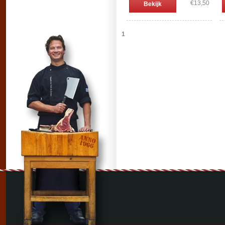
€13,50
Bekijk
1