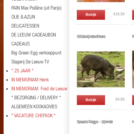
PAIN Max Poilâne (uit Parijs)
€16,50
Bekijk
OLIE & AZIJN
DELICATESSEN
DE LEEUW CADEAUBON
Wildzwijnstoofvlees
R
CADEAUS
Big Green Egg verkooppunt
Slagerij De Leeuw TV
* 25 JAAR *
IN MEMORIAM Henk
IN MEMORIAM: Fred de Leeuw
* BEZORGING / DELIVERY *
€4,95
Bekijk
ALGEMEEN KOOKADVIES
* VACATURE CHEFKOK *
Spaans Wagyu - zijlende
H