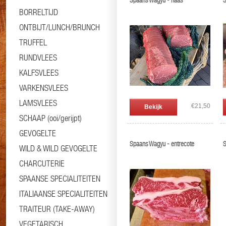
Spaans Wagyu - haas
S
BORRELTIJD
ONTBIJT/LUNCH/BRUNCH
TRUFFEL
RUNDVLEES
KALFSVLEES
VARKENSVLEES
LAMSVLEES
€21,50
Bekijk
SCHAAP (ooi/gerijpt)
GEVOGELTE
Spaans Wagyu - entrecote
S
WILD & WILD GEVOGELTE
CHARCUTERIE
SPAANSE SPECIALITEITEN
ITALIAANSE SPECIALITEITEN
TRAITEUR (TAKE-AWAY)
VEGETARISCH