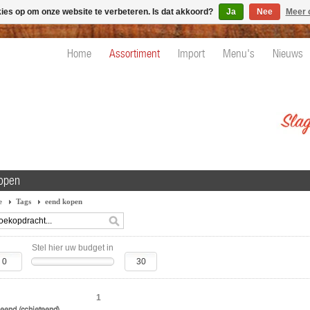
kies op om onze website te verbeteren. Is dat akkoord?
Ja
Nee
Meer 
Home
Assortiment
Import
Menu's
Nieuws
open
e
Tags
eend kopen
Stel hier uw budget in
1