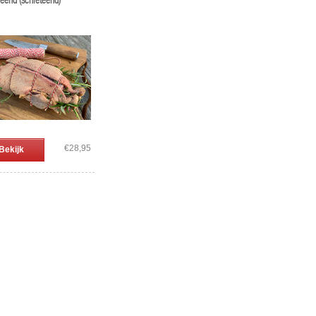
eend (schieteend)
€28,95
Bekijk