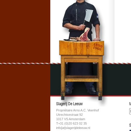
Slagerij De Leeuw
M
Propriétaire Arno A.C. Veenhof
Utrechtsestraat 92
1017 VS Amsterdam
T+31 (0)20 623 02 35
S
info[at]slagerijdeleeuw.nl