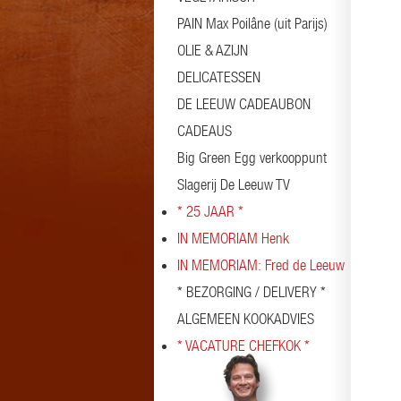
PAIN Max Poilâne (uit Parijs)
OLIE & AZIJN
DELICATESSEN
DE LEEUW CADEAUBON
CADEAUS
Big Green Egg verkooppunt
Slagerij De Leeuw TV
* 25 JAAR *
IN MEMORIAM Henk
IN MEMORIAM: Fred de Leeuw
* BEZORGING / DELIVERY *
ALGEMEEN KOOKADVIES
* VACATURE CHEFKOK *