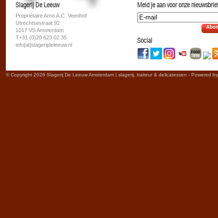
Slagerij De Leeuw
Meld je aan voor onze nieuwsbrief
Propriétaire Arno A.C. Veenhof
Utrechtsestraat 92
Abon
1017 VS Amsterdam
T+31 (0)20 623 02 35
Social
info[at]slagerijdeleeuw.nl
© Copyright 2026 Slagerij De Leeuw Amsterdam | slagerij, traiteur & delicatessen - Powered b