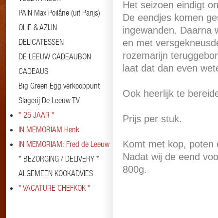
Het seizoen eindigt on
PAIN Max Poilâne (uit Parijs)
De eendjes komen ges
OLIE & AZIJN
ingewanden. Daarna w
DELICATESSEN
en met versgekneusde 
rozemarijn teruggebon
DE LEEUW CADEAUBON
laat dat dan even wete
CADEAUS
Big Green Egg verkooppunt
Ook heerlijk te berei
Slagerij De Leeuw TV
* 25 JAAR *
Prijs per stuk.
IN MEMORIAM Henk
Komt met kop, poten e
IN MEMORIAM: Fred de Leeuw
Nadat wij de eend vo
* BEZORGING / DELIVERY *
800g.
ALGEMEEN KOOKADVIES
* VACATURE CHEFKOK *