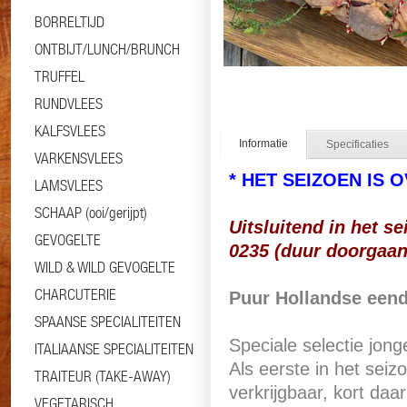
BORRELTIJD
ONTBIJT/LUNCH/BRUNCH
TRUFFEL
RUNDVLEES
KALFSVLEES
Informatie
Specificaties
VARKENSVLEES
* HET SEIZOEN IS O
LAMSVLEES
SCHAAP (ooi/gerijpt)
Uitsluitend in het se
GEVOGELTE
0235 (duur doorgaan
WILD & WILD GEVOGELTE
CHARCUTERIE
Puur Hollandse een
SPAANSE SPECIALITEITEN
Speciale selectie jon
ITALIAANSE SPECIALITEITEN
Als eerste in het seiz
TRAITEUR (TAKE-AWAY)
verkrijgbaar, kort da
VEGETARISCH