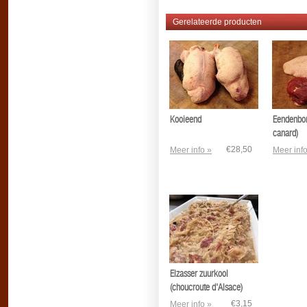
Gerelateerde producten
Kooieend
Eendenbor
canard)
€28,50
Meer info »
Meer info
Elzasser zuurkool
(choucroute d'Alsace)
€3,15
Meer info »