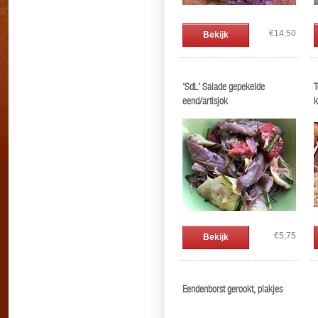
€14,50
Bekijk
'SdL' Salade gepekelde
T
eend/artisjok
k
€5,75
Bekijk
Eendenborst gerookt, plakjes