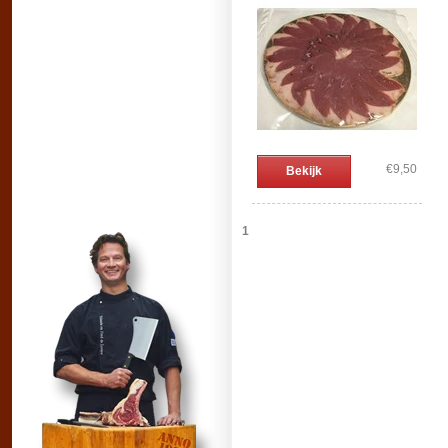
€9,50
Bekijk
1