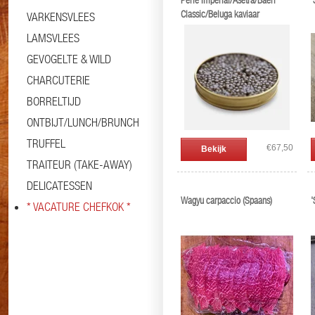
Perle Imperial/Asetra/Baeri
'
Classic/Beluga kaviaar
VARKENSVLEES
LAMSVLEES
GEVOGELTE & WILD
CHARCUTERIE
BORRELTIJD
ONTBIJT/LUNCH/BRUNCH
TRUFFEL
€67,50
Bekijk
TRAITEUR (TAKE-AWAY)
DELICATESSEN
Wagyu carpaccio (Spaans)
'
* VACATURE CHEFKOK *