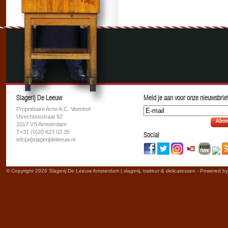
Slagerij De Leeuw
Meld je aan voor onze nieuwsbrief
Propriétaire Arno A.C. Veenhof
Utrechtsestraat 92
Abon
1017 VS Amsterdam
T+31 (0)20 623 02 35
Social
info[at]slagerijdeleeuw.nl
© Copyright 2026 Slagerij De Leeuw Amsterdam | slagerij, traiteur & delicatessen - Powered b