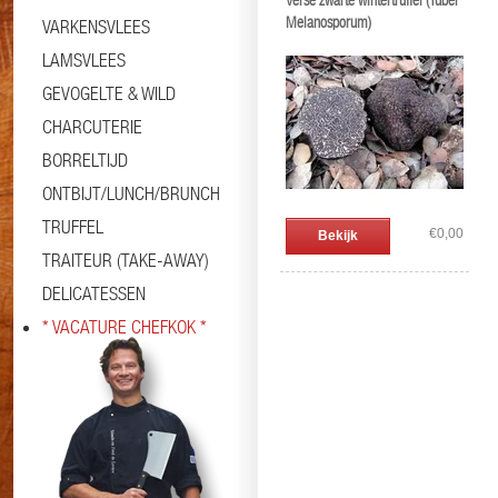
Verse zwarte wintertruffel (Tuber
Melanosporum)
VARKENSVLEES
LAMSVLEES
GEVOGELTE & WILD
CHARCUTERIE
BORRELTIJD
ONTBIJT/LUNCH/BRUNCH
TRUFFEL
€0,00
Bekijk
TRAITEUR (TAKE-AWAY)
DELICATESSEN
* VACATURE CHEFKOK *