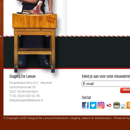
Slagerij De Leeuw
Meld je aan voor onze nieuwsbrief
Propriétaire Arno A.C. Veenhof
Utrechtsestraat 92
Abon
1017 VS Amsterdam
T+31 (0)20 623 02 35
Social
info[at]slagerijdeleeuw.nl
© Copyright 2026 Slagerij De Leeuw Amsterdam | slagerij, traiteur & delicatessen - Powered b