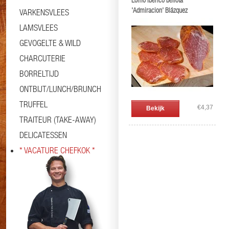
Lomo Ibérico bellota
'Admiracion' Blázquez
VARKENSVLEES
LAMSVLEES
GEVOGELTE & WILD
CHARCUTERIE
BORRELTIJD
ONTBIJT/LUNCH/BRUNCH
TRUFFEL
€4,37
Bekijk
TRAITEUR (TAKE-AWAY)
DELICATESSEN
* VACATURE CHEFKOK *