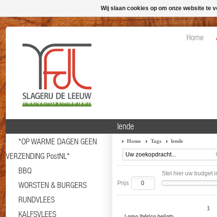
Wij slaan cookies op om onze website te v
Home
lende
*OP WARME DAGEN GEEN
Home
Tags
lende
VERZENDING PostNL*
BBQ
Stel hier uw budget i
Prijs
WORSTEN & BURGERS
RUNDVLEES
1
KALFSVLEES