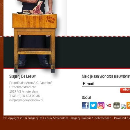
Slagerij De Leeuw
Meld je aan voor onze nieuwsbrief
Propriétaire Arno A.C. Veenhof
Utrechtsestraat 92
Abon
1017 VS Amsterdam
T+31 (0)20 623 02 35
Social
info[at]slagerijdeleeuw.nl
© Copyright 2026 Slagerij De Leeuw Amsterdam | slagerij, traiteur & delicatessen - Powered b