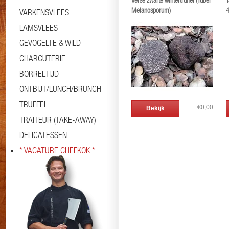
Verse zwarte wintertruffel (Tuber
T
Melanosporum)
VARKENSVLEES
LAMSVLEES
GEVOGELTE & WILD
CHARCUTERIE
BORRELTIJD
ONTBIJT/LUNCH/BRUNCH
TRUFFEL
€0,00
Bekijk
TRAITEUR (TAKE-AWAY)
DELICATESSEN
* VACATURE CHEFKOK *