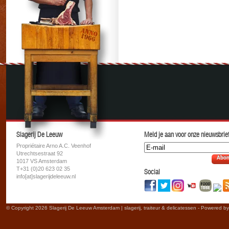
Slagerij De Leeuw
Meld je aan voor onze nieuwsbrief
Propriétaire Arno A.C. Veenhof
Utrechtsestraat 92
Abon
1017 VS Amsterdam
T+31 (0)20 623 02 35
Social
info[at]slagerijdeleeuw.nl
© Copyright 2026 Slagerij De Leeuw Amsterdam | slagerij, traiteur & delicatessen - Powered b