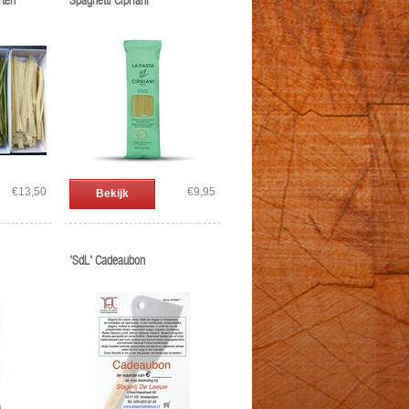
rten
Spaghetti Cipriani
€13,50
€9,95
Bekijk
'SdL' Cadeaubon