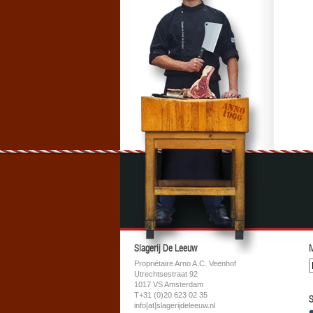
Slagerij De Leeuw
M
Propriétaire Arno A.C. Veenhof
Utrechtsestraat 92
1017 VS Amsterdam
T+31 (0)20 623 02 35
S
info[at]slagerijdeleeuw.nl