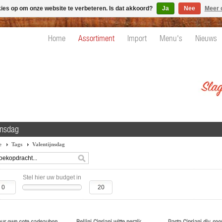
kies op om onze website te verbeteren. Is dat akkoord?
Ja
Nee
Meer 
Home
Assortiment
Import
Menu's
Nieuws
jnsdag
e
Tags
Valentijnsdag
Stel hier uw budget in