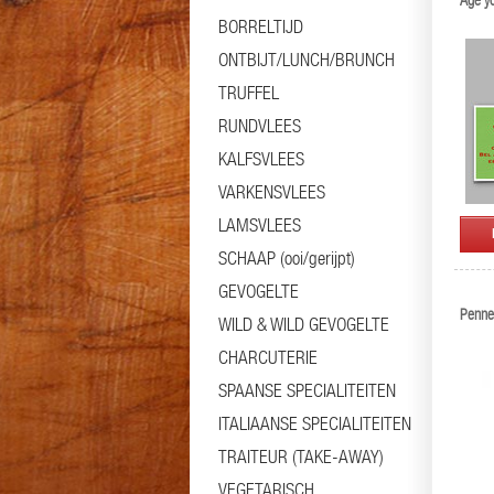
Age y
BORRELTIJD
ONTBIJT/LUNCH/BRUNCH
TRUFFEL
RUNDVLEES
KALFSVLEES
VARKENSVLEES
LAMSVLEES
SCHAAP (ooi/gerijpt)
GEVOGELTE
Penne 
WILD & WILD GEVOGELTE
CHARCUTERIE
SPAANSE SPECIALITEITEN
ITALIAANSE SPECIALITEITEN
TRAITEUR (TAKE-AWAY)
VEGETARISCH