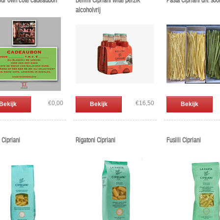
our own cote cadeaubon
Bellini Cipriani witte perzik
Pasta Cipriani div. soo
alcoholvrij
€0,00
€16,50
Bekijk
Bekijk
Bekijk
Cipriani
Rigatoni Cipriani
Fusilli Cipriani