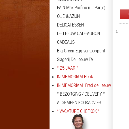
PAIN Max Poilâne (uit Parijs)
OLIE & AZIJN
DELICATESSEN
1
DE LEEUW CADEAUBON
CADEAUS
Big Green Egg verkooppunt
Slagerij De Leeuw TV
* 25 JAAR *
IN MEMORIAM Henk
IN MEMORIAM: Fred de Leeuw
* BEZORGING / DELIVERY *
ALGEMEEN KOOKADVIES
* VACATURE CHEFKOK *