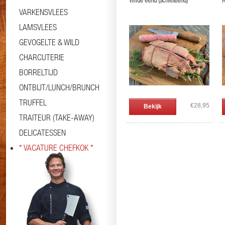
Wilde eend (schieteend)
K
VARKENSVLEES
LAMSVLEES
GEVOGELTE & WILD
CHARCUTERIE
BORRELTIJD
ONTBIJT/LUNCH/BRUNCH
TRUFFEL
€28,95
Bekijk
TRAITEUR (TAKE-AWAY)
DELICATESSEN
* VACATURE CHEFKOK *