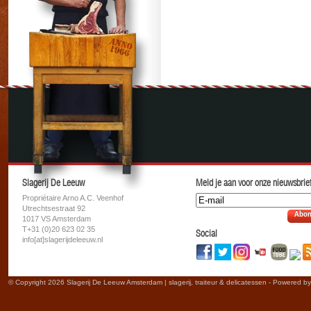
Slagerij De Leeuw
Meld je aan voor onze nieuwsbrief
Propriétaire Arno A.C. Veenhof
Utrechtsestraat 92
Abon
1017 VS Amsterdam
T+31 (0)20 623 02 35
Social
info[at]slagerijdeleeuw.nl
© Copyright 2026 Slagerij De Leeuw Amsterdam | slagerij, traiteur & delicatessen - Powered b