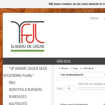
Wij slaan cookies op om onze website te v
Home
wild duck
*OP WARME DAGEN GEEN
Home
Tags
wild duck
VERZENDING PostNL*
BBQ
Stel hier uw budget i
Prijs
WORSTEN & BURGERS
RUNDVLEES
KALFSVLEES