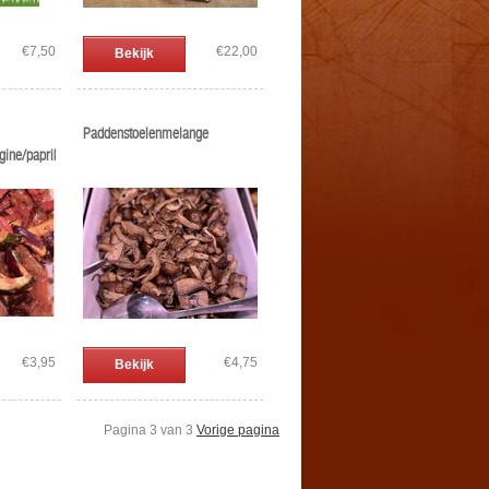
€7,50
€22,00
Bekijk
Paddenstoelenmelange
rgine/paprika/tomaat
€3,95
€4,75
Bekijk
Pagina 3 van 3
Vorige pagina