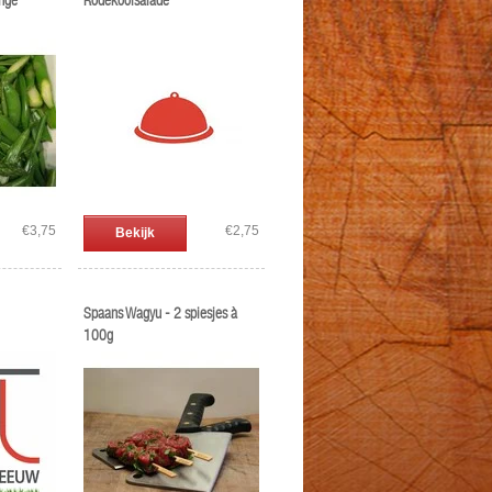
nge
Rodekoolsalade
€3,75
€2,75
Bekijk
Spaans Wagyu - 2 spiesjes à
100g