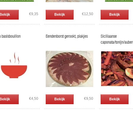
€9,35
€12,50
Bekijk
Bekijk
Bekijk
 basisbouillon
Eendenborst gerookt, plakjes
Siciliaanse
caponata/tonijn/aube
€4,50
€9,50
Bekijk
Bekijk
Bekijk