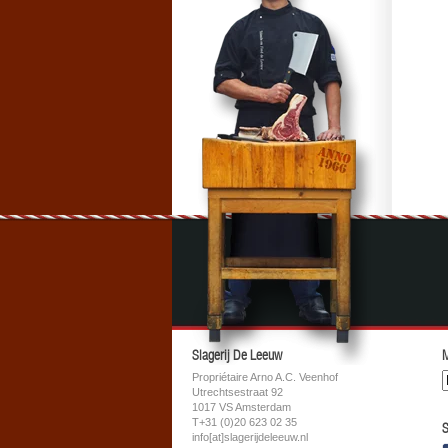
Slagerij De Leeuw
M
Propriétaire Arno A.C. Veenhof
Utrechtsestraat 92
1017 VS Amsterdam
T+31 (0)20 623 02 35
S
info[at]slagerijdeleeuw.nl