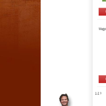
Wagyu
1
2
3