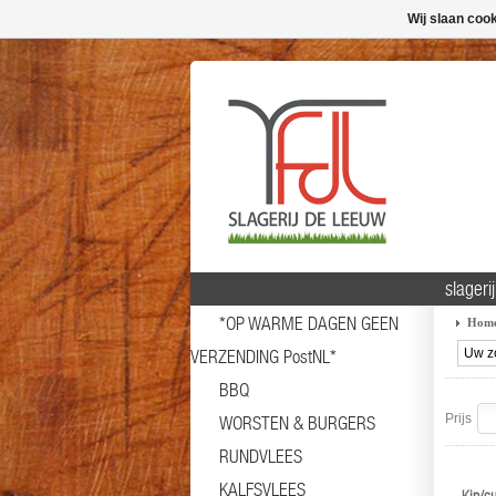
Wij slaan coo
slageri
*OP WARME DAGEN GEEN
Hom
VERZENDING PostNL*
BBQ
Prijs
WORSTEN & BURGERS
RUNDVLEES
KALFSVLEES