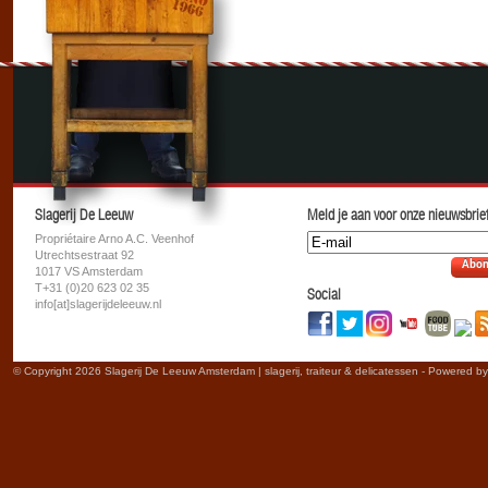
Slagerij De Leeuw
Meld je aan voor onze nieuwsbrief
Propriétaire Arno A.C. Veenhof
Utrechtsestraat 92
Abon
1017 VS Amsterdam
T+31 (0)20 623 02 35
Social
info[at]slagerijdeleeuw.nl
© Copyright 2026 Slagerij De Leeuw Amsterdam | slagerij, traiteur & delicatessen - Powered b