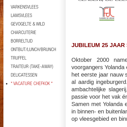
VARKENSVLEES
LAMSVLEES
GEVOGELTE & WILD
CHARCUTERIE
BORRELTIJD
JUBILEUM 25 JAAR 
ONTBIJT/LUNCH/BRUNCH
TRUFFEL
Oktober 2000 name
TRAITEUR (TAKE-AWAY)
voorgangers Yolanda e
het eerste jaar nauw
DELICATESSEN
al aardig ingeburgerd
* VACATURE CHEFKOK *
ambachtelijke slageri
passie voor het vak é
Samen met Yolanda en
in binnen- en buitenla
op vleesgebied en bi