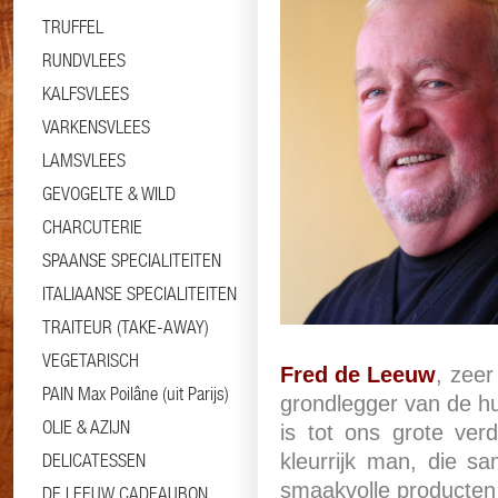
TRUFFEL
RUNDVLEES
KALFSVLEES
VARKENSVLEES
LAMSVLEES
GEVOGELTE & WILD
CHARCUTERIE
SPAANSE SPECIALITEITEN
ITALIAANSE SPECIALITEITEN
TRAITEUR (TAKE-AWAY)
VEGETARISCH
Fred de Leeuw
, zeer
PAIN Max Poilâne (uit Parijs)
grondlegger van de hu
OLIE & AZIJN
is tot ons grote ver
DELICATESSEN
kleurrijk man, die 
smaakvolle producten 
DE LEEUW CADEAUBON