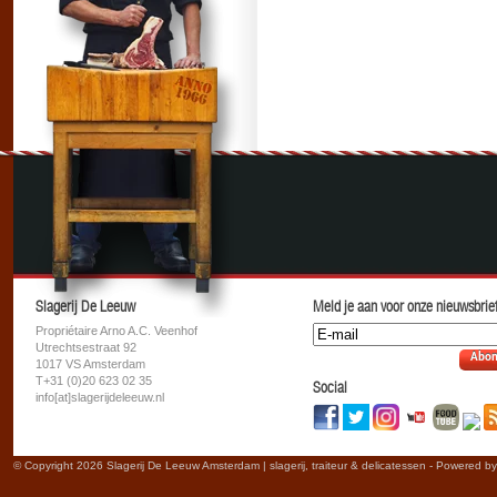
Slagerij De Leeuw
Meld je aan voor onze nieuwsbrief
Propriétaire Arno A.C. Veenhof
Utrechtsestraat 92
Abon
1017 VS Amsterdam
T+31 (0)20 623 02 35
Social
info[at]slagerijdeleeuw.nl
© Copyright 2026 Slagerij De Leeuw Amsterdam | slagerij, traiteur & delicatessen - Powered b