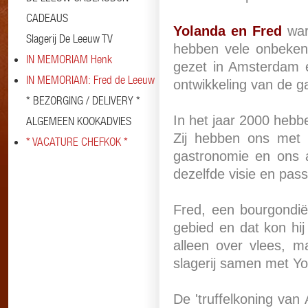
CADEAUS
Yolanda en Fred
war
Slagerij De Leeuw TV
hebben vele onbekend
IN MEMORIAM Henk
gezet in Amsterdam e
IN MEMORIAM: Fred de Leeuw
ontwikkeling van de g
* BEZORGING / DELIVERY *
In het jaar 2000 heb
ALGEMEEN KOOKADVIES
Zij hebben ons met 
* VACATURE CHEFKOK *
gastronomie en ons 
dezelfde visie en pass
Fred, een bourgondië
gebied en dat kon hi
alleen over vlees, m
slagerij samen met Yol
De 'truffelkoning van 