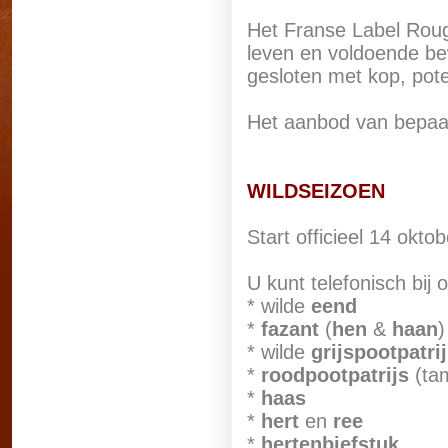
Het Franse Label Rouge
leven en voldoende bew
gesloten met kop, pot
Het aanbod van bepaal
WILDSEIZOEN
Start officieel 14 oktob
U kunt telefonisch bij
* wilde
eend
*
fazant
(
hen
&
haan
* wilde
grijspootpatri
*
roodpootpatrijs
(ta
*
haas
*
hert
en
ree
*
hertenbiefstuk