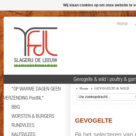
Wij slaan cookies op om onze website te v
Home
Gevogelte & wild | poultry & g
*OP WARME DAGEN GEEN
Home
GEVOGELTE & WILD
VERZENDING PostNL*
BBQ
WORSTEN & BURGERS
GEVOGELTE
RUNDVLEES
KALFSVLEES
Bij het selecteren van