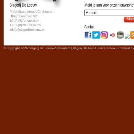
Slagerij De Leeuw
Meld je aan voor onze nieuwsbrief
Propriétaire Arno A.C. Veenhof
Utrechtsestraat 92
Abon
1017 VS Amsterdam
T+31 (0)20 623 02 35
Social
info[at]slagerijdeleeuw.nl
© Copyright 2026 Slagerij De Leeuw Amsterdam | slagerij, traiteur & delicatessen - Powered b