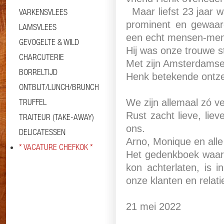
Maar liefst 23 jaar w
VARKENSVLEES
prominent en gewaa
LAMSVLEES
een echt mensen-mens
GEVOGELTE & WILD
Hij was onze trouwe st
CHARCUTERIE
Met zijn Amsterdamse
BORRELTIJD
Henk betekende ontze
ONTBIJT/LUNCH/BRUNCH
TRUFFEL
We zijn allemaal zó v
Rust zacht lieve, lie
TRAITEUR (TAKE-AWAY)
ons.
DELICATESSEN
Arno, Monique en alle 
* VACATURE CHEFKOK *
Het gedenkboek waari
kon achterlaten, is 
onze klanten en relat
21 mei 2022