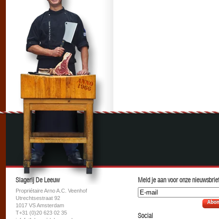
Slagerij De Leeuw
Meld je aan voor onze nieuwsbrief
Propriétaire Arno A.C. Veenhof
Utrechtsestraat 92
Abon
1017 VS Amsterdam
T+31 (0)20 623 02 35
Social