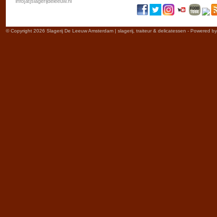
info[at]slagerijdeleeuw.nl
© Copyright 2026 Slagerij De Leeuw Amsterdam | slagerij, traiteur & delicatessen - Powered b