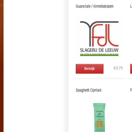
Guanciale / kinnebakspek
L
€3,75
Bekijk
Spaghetti Cipriani
F