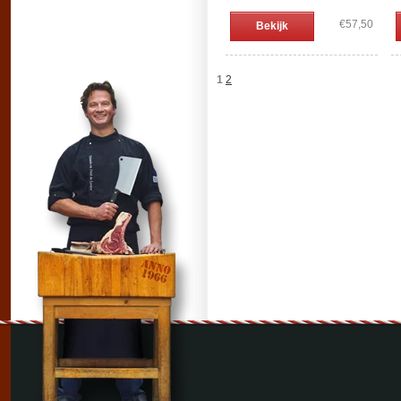
€57,50
Bekijk
1
2