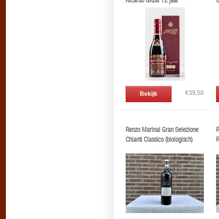
Ricardo Giusti 12 jaar
G
€39,50
Bekijk
Renzo Marinai Gran Selezione
R
Chianti Classico (biologisch)
R