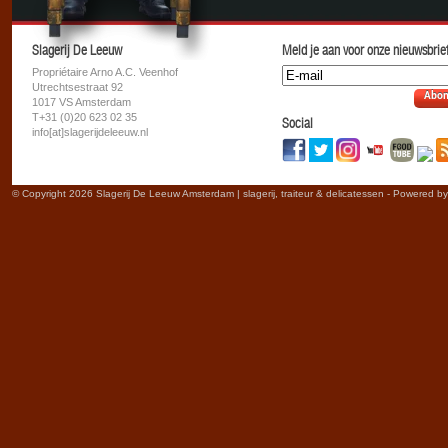
Slagerij De Leeuw
Meld je aan voor onze nieuwsbrief
Propriétaire Arno A.C. Veenhof
Utrechtsestraat 92
Abon
1017 VS Amsterdam
T+31 (0)20 623 02 35
Social
info[at]slagerijdeleeuw.nl
© Copyright 2026 Slagerij De Leeuw Amsterdam | slagerij, traiteur & delicatessen - Powered b