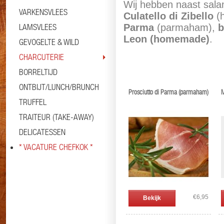
Wij hebben naast salami
VARKENSVLEES
Culatello di Zibello
(h
LAMSVLEES
Parma
(parmaham),
b
Leon (homemade)
.
GEVOGELTE & WILD
CHARCUTERIE
BORRELTIJD
ONTBIJT/LUNCH/BRUNCH
Prosciutto di Parma (parmaham)
M
TRUFFEL
TRAITEUR (TAKE-AWAY)
DELICATESSEN
* VACATURE CHEFKOK *
€6,95
Bekijk