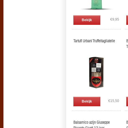
€9,95
Bekijk
Tartufi Urbani Truffeltagliatelle
B
T
€15,50
Bekijk
Balsamico azijn Giuseppe
B