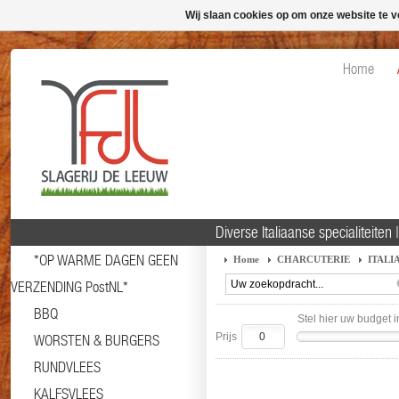
Wij slaan cookies op om onze website te v
Home
Diverse Italiaanse specialiteite
*OP WARME DAGEN GEEN
Home
CHARCUTERIE
ITALI
VERZENDING PostNL*
BBQ
Stel hier uw budget i
Prijs
WORSTEN & BURGERS
RUNDVLEES
KALFSVLEES