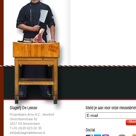
Slagerij De Leeuw
Meld je aan voor onze nieuwsbrief
Propriétaire Arno A.C. Veenhof
Utrechtsestraat 92
Abon
1017 VS Amsterdam
T+31 (0)20 623 02 35
Social
info[at]slagerijdeleeuw.nl