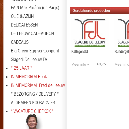
PAIN Max Poilâne (uit Parijs)
Gerelateerde producten
OLIE & AZIJN
DELICATESSEN
DE LEEUW CADEAUBON
CADEAUS
Big Green Egg verkooppunt
Kalfsgehakt
Runderge
Slagerij De Leeuw TV
€3,75
Meer info »
Meer info
* 25 JAAR *
IN MEMORIAM Henk
IN MEMORIAM: Fred de Leeuw
* BEZORGING / DELIVERY *
ALGEMEEN KOOKADVIES
* VACATURE CHEFKOK *