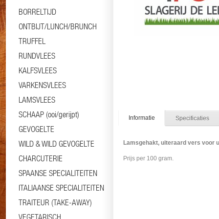
BORRELTIJD
ONTBIJT/LUNCH/BRUNCH
TRUFFEL
RUNDVLEES
KALFSVLEES
VARKENSVLEES
LAMSVLEES
SCHAAP (ooi/gerijpt)
Informatie
Specificaties
GEVOGELTE
WILD & WILD GEVOGELTE
Lamsgehakt, uiteraard vers voor 
CHARCUTERIE
Prijs per 100 gram.
SPAANSE SPECIALITEITEN
#gehakt #mincedmeat
ITALIAANSE SPECIALITEITEN
TRAITEUR (TAKE-AWAY)
VEGETARISCH