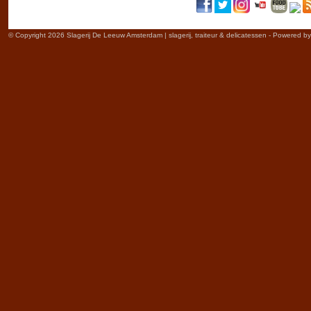
© Copyright 2026 Slagerij De Leeuw Amsterdam | slagerij, traiteur & delicatessen - Powered b