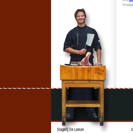
ons
k
Vraagt
Slagerij De Leeuw
M