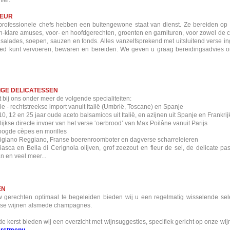
ffel.
TEUR
rofessionele chefs hebben een buitengewone staat van dienst. Ze bereiden op 
n-klare amuses, voor- en hoofdgerechten, groenten en garnituren, voor zowel de c
 salades, soepen, sauzen en fonds. Alles vanzelfsprekend met uitsluitend verse i
ed kunt vervoeren, bewaren en bereiden. We geven u graag bereidingsadvies om 
IGE DELICATESSEN
t bij ons onder meer de volgende specialiteiten:
folie - rechtstreekse import vanuit Italië (Umbrië, Toscane) en Spanje
, 10, 12 en 25 jaar oude aceto balsamicos uit Italië, en azijnen uit Spanje en Frankrij
lijkse directe invoer van het verse ‘oerbrood’ van Max Poilâne vanuit Parijs
oogde cèpes en morilles
igiano Reggiano, Franse boerenroomboter en dagverse scharreleieren
iasca en Bella di Cerignola olijven, grof zeezout en fleur de sel, de delicate past
an en veel meer...
EN
gerechten optimaal te begeleiden bieden wij u een regelmatig wisselende sele
se wijnen alsmede champagnes.
e kerst bieden wij een overzicht met wijnsuggesties, specifiek gericht op onze wij