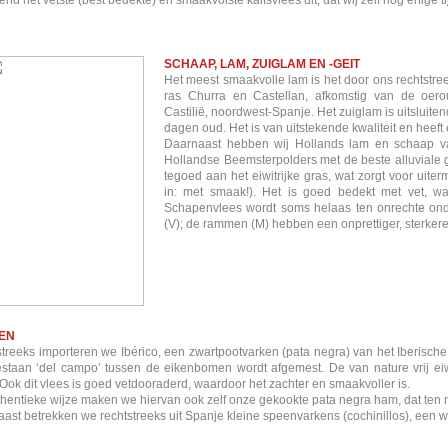
itend het vetste (best bedekte) en smaakvolste kalfsvlees uit, dat wij zelf nog enige t
SCHAAP, LAM, ZUIGLAM EN -GEIT
Het meest smaakvolle lam is het door ons rechtstre
ras Churra en Castellan, afkomstig van de oer
Castilië, noordwest-Spanje. Het zuiglam is uitslui
dagen oud. Het is van uitstekende kwaliteit en hee
Daarnaast hebben wij Hollands lam en schaap van
Hollandse Beemsterpolders met de beste alluviale g
tegoed aan het eiwitrijke gras, wat zorgt voor uite
in: met smaak!). Het is goed bedekt met vet, wa
Schapenvlees wordt soms helaas ten onrechte ond
(V); de rammen (M) hebben een onprettiger, sterker
EN
treeks importeren we Ibérico, een zwartpootvarken (pata negra) van het Iberische
estaan ‘del campo’ tussen de eikenbomen wordt afgemest. De van nature vrij eiwit
 Ook dit vlees is goed vetdooraderd, waardoor het zachter en smaakvoller is.
hentieke wijze maken we hiervan ook zelf onze gekookte pata negra ham, dat ten mi
ast betrekken we rechtstreeks uit Spanje kleine speenvarkens (cochinillos), een wa