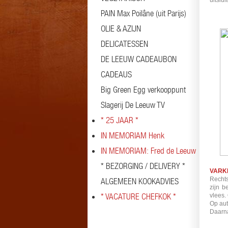
uitslu
PAIN Max Poilâne (uit Parijs)
OLIE & AZIJN
DELICATESSEN
DE LEEUW CADEAUBON
CADEAUS
Big Green Egg verkooppunt
Slagerij De Leeuw TV
* 25 JAAR *
IN MEMORIAM Henk
IN MEMORIAM: Fred de Leeuw
* BEZORGING / DELIVERY *
VARK
Rechts
ALGEMEEN KOOKADVIES
zijn b
* VACATURE CHEFKOK *
vlees.
Op aut
Daarna