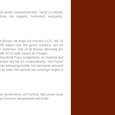
ouse (wilde sneeuwhoender). Vanaf 14 oktober
 haas (de ruggen), hertenkalf, ree(zadel),
e Bresse, de enige kip met een A.O.C. die 10
is 85 dagen oud. Wij geven voorkeur aan de
n melkmeel. Ook uit de Bresse afkomstig zijn
te (V) en petit canard de l’Huppe.
estelijk Frans kustgebied), de Impérial-duif
andse eko-kip en roodpootpatrijs. Het Franse
ende bewegingsruimte. Het gevogelte arriveert
 bij staat. Het aanbod van sommige vogels is
 en eendenlever uit Frankrijk. Niet alleen rauw
e of terrine; desgewenst met truffel.