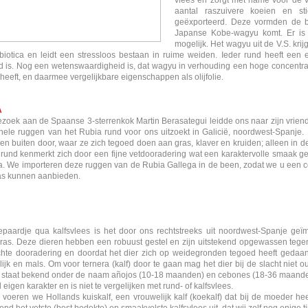
vlees en zorgt met name voor de vo
aantal raszuivere koeien en s
geëxporteerd. Deze vormden de ba
Japanse Kobe-wagyu komt. Er is n
mogelijk. Het wagyu uit de V.S. kri
ibiotica en leidt een stressloos bestaan in ruime weiden. Ieder rund heeft een
 is. Nog een wetenswaardigheid is, dat wagyu in verhouding een hoge concentr
 heeft, en daarmee vergelijkbare eigenschappen als olijfolie.
A
zoek aan de Spaanse 3-sterrenkok Martin Berasategui leidde ons naar zijn vriend,
hele ruggen van het Rubia rund voor ons uitzoekt in Galicië, noordwest-Spanje.
en buiten door, waar ze zich tegoed doen aan gras, klaver en kruiden; alleen in 
rund kenmerkt zich door een fijne vetdooradering wat een karaktervolle smaak gee
. We importeren deze ruggen van de Rubia Gallega in de been, zodat we u een cô
as kunnen aanbieden.
paardje qua kalfsvlees is het door ons rechtstreeks uit noordwest-Spanje geï
ras. Deze dieren hebben een robuust gestel en zijn uitstekend opgewassen tegen 
chte dooradering en doordat het dier zich op weidegronden tegoed heeft gedaan 
ijk en mals. Om voor ternera (kalf) door te gaan mag het dier bij de slacht niet
 staat bekend onder de naam añojos (10-18 maanden) en cebones (18-36 maanden
 eigen karakter en is niet te vergelijken met rund- of kalfsvlees.
 voeren we Hollands kuiskalf, een vrouwelijk kalf (koekalf) dat bij de moeder he