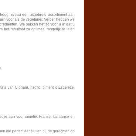
hoog niveau een uitgebreid assortiment aan
arnivoor als de vegetariër. Verder hebben we
ngrediënten. We pakken het zo voor u in dat u
het resultaat zo optimaal mogelijk te laten
k
a’s van Cipriani, risotto, piment d’Espelette,
ctie aan voornamelijk Franse, Italiaanse en
nen die perfect aansluiten bij de gerechten op