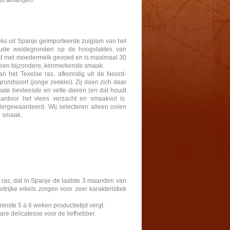
ijd afhangen.
eks uit Spanje geïmporteerde zuiglam van het
oude weidegronden op de hoogvlaktes van
tend met moedermelk gevoed en is maximaal 30
ft een bijzondere, kenmerkende smaak.
 het Texelse ras, afkomstig uit de Noord-
rondsoort (jonge zeeklei). Zij doen zich daar
rmate bevleesde en vette dieren (en dat houdt
ardoor het vlees verzacht en smaakvol is.
ergewaardeerd. Wij selecteren alleen ooien
e smaak.
 ras, dat in Spanje de laatste 3 maanden van
rijke eikels zorgen voor zeer karakteristiek
nste 5 à 6 weken productietijd vergt.
re delicatesse voor de liefhebber.