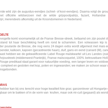
rste wild zijn de augustus-eendjes (schiet- of kooi-eendjes). Daarna volgt de gr
het officiële wildseizoen met de wilde grijspootpatrijs, fazant, Hollandse
ijn; merendeels afkomstig uit de Kroondomeinen in Nederland.
GELTE
vogelte komt voornamelijk uit de Franse Bresse-streek, befaamd om zijn poulet d
sland tot haar beschikking heeft om rond te scharrelen. Een volwassen kip 
nder poularde de Bresse, die nog eens 24 dagen extra wordt afgemest met mais e
oender, kalkoen, kapoen (gecastreerde haan), duif, gans en eend (canard (M), canet
ast hebben we de gekwalificeerde Label Rouge maïskwartel uit Les Landes (zuidw
 Anjoustreek (middenwest-Frankrijk), Franse maïscoquelet, 100% betrouwbare Holl
Rouge predikaat staat garant voor natuurlijke voeding, een langer leven en voldo
s compleet en gesloten met kop, poten en ingewanden; we maken ze schoon waar u
ensgebonden.
 GRAS
fhebber kan bij ons terecht voor hoge kwaliteit foie gras: ganzenlever uit Hongarije
jgbaar om te bakken of in de vorm van krullen, maar ook mi-cuit (gegaard) als worstj