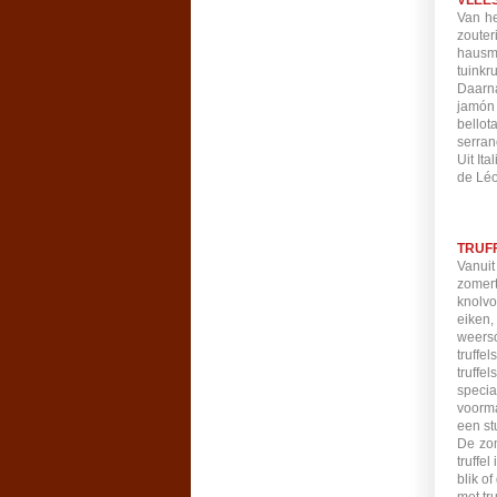
VLEE
Van he
zouter
hausma
tuinkr
Daarna
jamón 
bellot
serran
Uit It
de Léo
TRUF
Vanuit
zomert
knolv
eiken
weerso
truffe
truffe
specia
voorma
een st
De zom
truffe
blik o