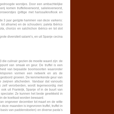
 gedroogde worstjes. Door een ambachtelijke
j komen truffelleverworst, salieleverworst,
sworstjes (pittige met harissa/knoflook en
de 3 jaar gerijpte hammen van deze varkens:
d tot afname) en de schouders: paleta Ibérico
ota, chorizo en salchichon ibérico en tot slot
rote diversiteit salami’s, en uit Spanje cecina
 3 die culinair gezien de moeite waard zijn: de
 toppunt van smaak en geur. De truffel is een
ijheid van bepaalde boomsoorten waaronder
ffelsporen vormen een netwerk en als de
ongestoord groeien. De kenmerkende geur van
jke zwijnen afscheiden. Vandaar dat vanouds
k zelf verorberden, wordt tegenwoordig met
r ook uit Frankrijk, Spanje of in de buurt van
 specialer. Ze kunnen het beste gewikkeld in
 in de koelkast worden bewaard.
is van ongeveer december tot maart en de witte
n deze maanden is ingevroren truffel, truffel in
(op basis van paddenstoelen) en diverse pasta’s