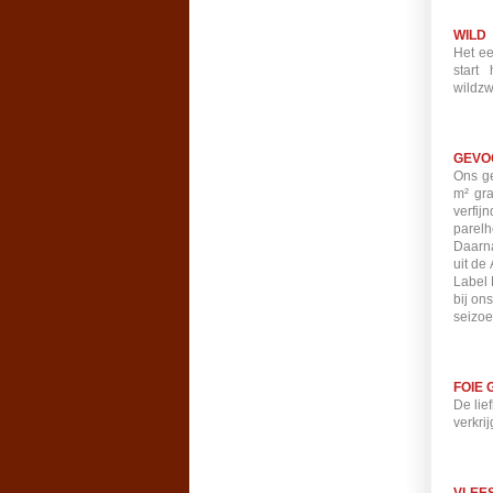
WILD
Het ee
start 
wildzw
GEVO
Ons ge
m² gra
verfij
parelh
Daarna
uit de
Label 
bij on
seizo
FOIE
De lie
verkri