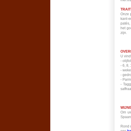
met tru
TRAI
Onze p
kant-e
patés,
het go
zijn.
OVER
U vind
- olij
- 6, 8
- weke
- gedr
- Parm
- Tagg
saffra
WIJN
Om uw 
Spaan
Rond d