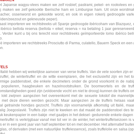
SWAREN
t Japanse wagyu-vlees maken we zelf rosbief, pastrami, pekel- en rookvlees en
ij maken we zelf gekookte Iberische ham en Limburgse ham. Uit onze worstmakeri
cher, ossenworst en gekookte worst, en ook in eigen rokerij gedroogde varken
uiden/zeezout en gekneusde peper).
ast importeren we rechtstreeks uit Spanje gedroogde ibéricoham van Blazquez, 
ibérico bellota reserva (bellota = eikel; reserva = na betaling 1 jaar gereserveer
a. Verder kunt u bij ons terecht voor rechtstreeks geïmporteerde lomo ibérico bell
o.
alië importeren we rechtstreeks Prosciutto di Parma, culatello, Bauern Speck en een g
n.
FELS
 Italië hebben wij wekelijkse aanvoer van verse truffels. Van de vele soorten zijn er
ruffel, de wintertruffel en de witte exemplaren, die het exclusiefst zijn en het
ormige paddenstoel, die enkele decimeters onder de grond voorkomt in de nab
, populieren, haagbeuken en hazelnootstruiken. De boomwortels en de tru
mstandigheden goed zijn (voldoende vocht en niet te droog) kunnen de truffels 
ls lokt zwijnen aangezien het overeenkomt met de sexuele lokstof die manneli
ls met deze dieren werden gezocht. Maar aangezien ze de truffels helaas vaa
al getrainde hondjes gezocht. Truffels zijn voornamelijk afkomstig uit Italië, maa
lig Joegoslavië. Truffels zijn niet te kweken en dat maakt de paddenstoel des te
uk keukenpapier in een bakje -met gaatjes in het deksel- gedurende enkele dagen
ertruffel is verkrijgbaar vanaf mei tot ver in de winter, het wintertruffelseizoen 
l is er in een goed jaar van half september tot en met december. Het alternatief buite
f glas, of derivaten (met een natuurlijke truffelessence), zoals truffelolie en salsa 