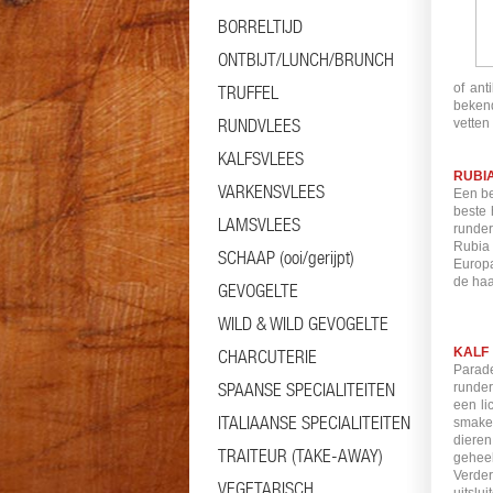
BORRELTIJD
ONTBIJT/LUNCH/BRUNCH
of ant
TRUFFEL
bekend
RUNDVLEES
vetten
KALFSVLEES
RUBI
VARKENSVLEES
Een be
beste 
LAMSVLEES
runder
Rubia 
SCHAAP (ooi/gerijpt)
Europa
de ha
GEVOGELTE
WILD & WILD GEVOGELTE
KALF
CHARCUTERIE
Parade
SPAANSE SPECIALITEITEN
runder
een li
ITALIAANSE SPECIALITEITEN
smakel
dieren
TRAITEUR (TAKE-AWAY)
geheel
Verder
VEGETARISCH