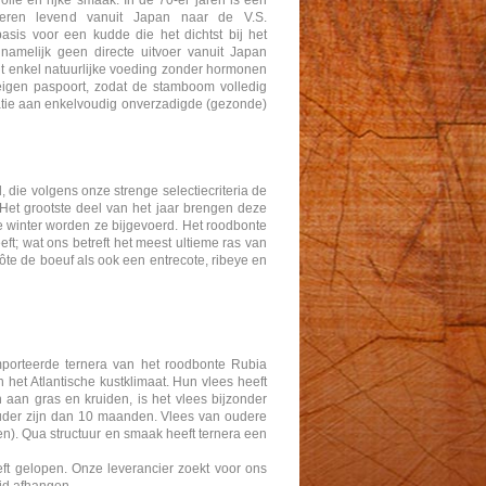
lle en rijke smaak. In de 70-er jaren is een
tieren levend vanuit Japan naar de V.S.
sis voor een kudde die het dichtst bij het
amelijk geen directe uitvoer vanuit Japan
jgt enkel natuurlijke voeding zonder hormonen
 eigen paspoort, zodat de stamboom volledig
atie aan enkelvoudig onverzadigde (gezonde)
 die volgens onze strenge selectiecriteria de
 Het grootste deel van het jaar brengen deze
de winter worden ze bijgevoerd. Het roodbonte
ft; wat ons betreft het meest ultieme ras van
te de boeuf als ook een entrecote, ribeye en
mporteerde ternera van het roodbonte Rubia
het Atlantische kustklimaat. Hun vlees heeft
aan gras en kruiden, is het vlees bijzonder
 ouder zijn dan 10 maanden. Vlees van oudere
). Qua structuur en smaak heeft ternera een
eft gelopen. Onze leverancier zoekt voor ons