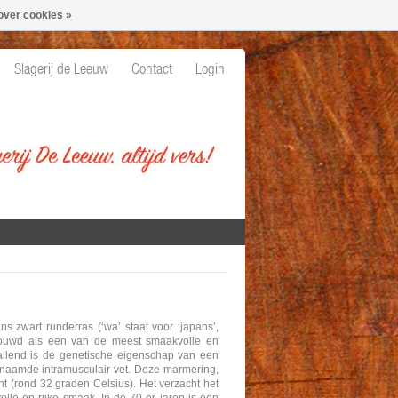
over cookies »
Slagerij de Leeuw
Contact
Login
 zwart runderras (‘wa’ staat voor ‘japans’,
chouwd als een van de meest smaakvolle en
allend is de genetische eigenschap van een
genaamde intramusculair vet. Deze marmering,
unt (rond 32 graden Celsius). Het verzacht het