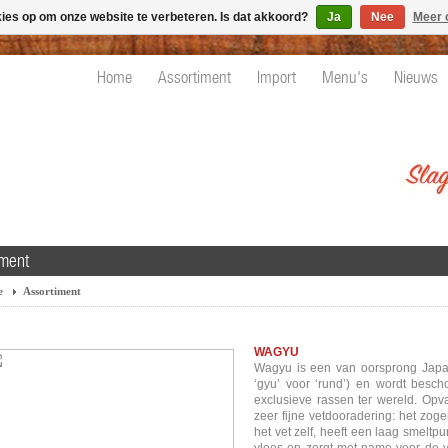
kies op om onze website te verbeteren. Is dat akkoord?
Ja
Nee
Meer 
Home
Assortiment
Import
Menu's
Nieuws
iment
e
Assortiment
WAGYU
Wagyu is een van oorsprong Japans
‘gyu’ voor ‘rund’) en wordt bes
exclusieve rassen ter wereld. Opv
zeer fijne vetdooradering: het zo
het vet zelf, heeft een laag smeltp