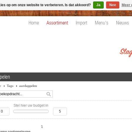
kies op om onze website te verbeteren. Is dat akkoord?
Ja
Nee
Meer 
Home
Assortiment
Import
Menu's
Nieuws
pelen
e
Tags
aardappelen
Stel hier uw budget in
1