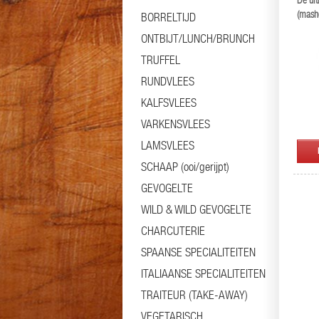
De ul
(mash
BORRELTIJD
ONTBIJT/LUNCH/BRUNCH
TRUFFEL
RUNDVLEES
KALFSVLEES
VARKENSVLEES
LAMSVLEES
SCHAAP (ooi/gerijpt)
GEVOGELTE
WILD & WILD GEVOGELTE
CHARCUTERIE
SPAANSE SPECIALITEITEN
ITALIAANSE SPECIALITEITEN
TRAITEUR (TAKE-AWAY)
VEGETARISCH