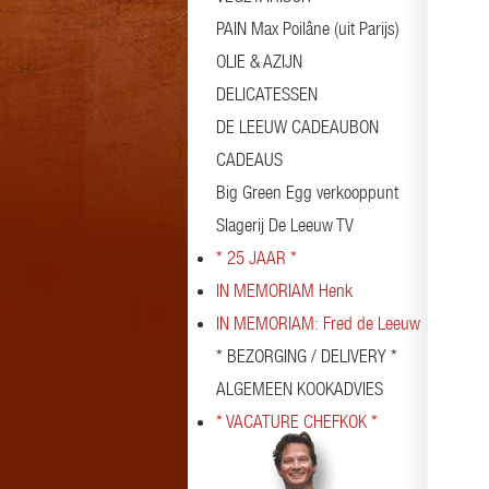
PAIN Max Poilâne (uit Parijs)
OLIE & AZIJN
DELICATESSEN
DE LEEUW CADEAUBON
CADEAUS
Big Green Egg verkooppunt
Slagerij De Leeuw TV
* 25 JAAR *
IN MEMORIAM Henk
IN MEMORIAM: Fred de Leeuw
* BEZORGING / DELIVERY *
ALGEMEEN KOOKADVIES
* VACATURE CHEFKOK *