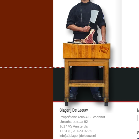
Slagerij De Leeuw
M
Propriétaire Arno A.C. Veenhof
Utrechtsestraat 92
1017 VS Amsterdam
T+31 (0)20 623 02 35
S
info[at]slagerijdeleeuw.nl