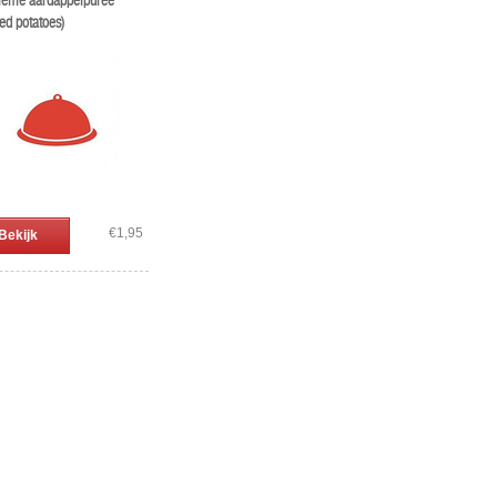
tieme aardappelpuree
ed potatoes)
€1,95
Bekijk