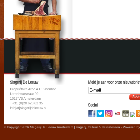
Slagerij De Leeuw
Meld je aan voor onze nieuwsbrief
Propriétaire Arno A.C. Veenhof
Utrechtsestraat 92
Abon
1017 VS Amsterdam
T+31 (0)20 623 02 35
Social
info[at]slagerijdeleeuw.nl
© Copyright 2026 Slagerij De Leeuw Amsterdam | slagerij, traiteur & delicatessen - Powered b