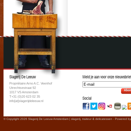
Slagerij De Leeuw
Meld je aan voor onze nieuwsbrief
Propriétaire Arno A.C. Veenhof
Utrechtsestraat 92
Abon
1017 VS Amsterdam
T+31 (0)20 623 02 35
Social
info[at]slagerijdeleeuw.nl
© Copyright 2026 Slagerij De Leeuw Amsterdam | slagerij, traiteur & delicatessen - Powered b