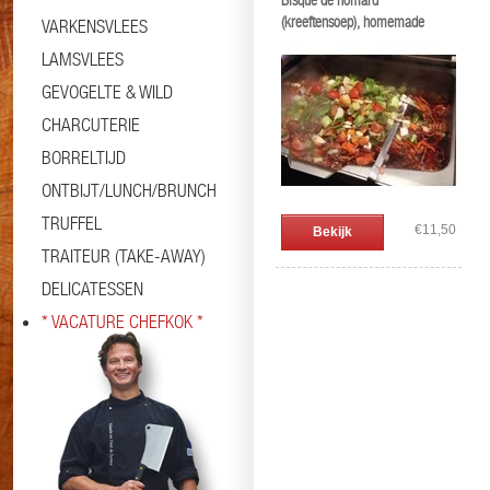
Bisque de homard
(kreeftensoep), homemade
VARKENSVLEES
LAMSVLEES
GEVOGELTE & WILD
CHARCUTERIE
BORRELTIJD
ONTBIJT/LUNCH/BRUNCH
TRUFFEL
€11,50
Bekijk
TRAITEUR (TAKE-AWAY)
DELICATESSEN
* VACATURE CHEFKOK *