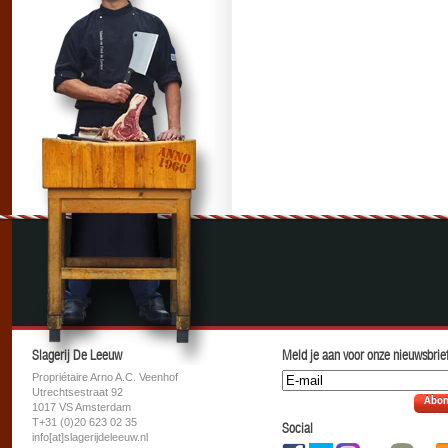
Slagerij De Leeuw
Meld je aan voor onze nieuwsbrief
Propriétaire Arno A.C. Veenhof
Utrechtsestraat 92
Abon
1017 VS Amsterdam
T+31 (0)20 623 02 35
Social
info[at]slagerijdeleeuw.nl