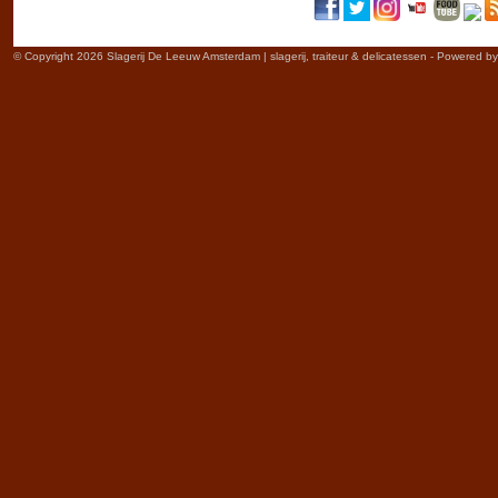
© Copyright 2026 Slagerij De Leeuw Amsterdam | slagerij, traiteur & delicatessen - Powered b