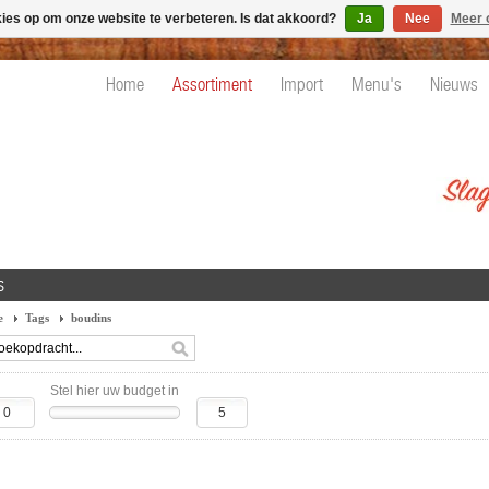
kies op om onze website te verbeteren. Is dat akkoord?
Ja
Nee
Meer 
Home
Assortiment
Import
Menu's
Nieuws
s
e
Tags
boudins
Stel hier uw budget in