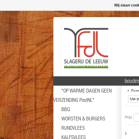
Wij slaan coo
boudin
*OP WARME DAGEN GEEN
Hom
VERZENDING PostNL*
BBQ
Prijs
WORSTEN & BURGERS
RUNDVLEES
1
KALFSVLEES