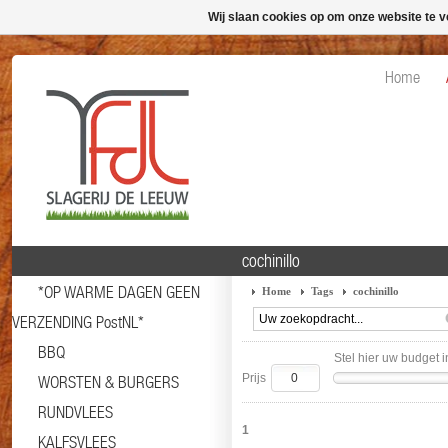
Wij slaan cookies op om onze website te v
Home
cochinillo
*OP WARME DAGEN GEEN
Home
Tags
cochinillo
VERZENDING PostNL*
BBQ
Stel hier uw budget i
Prijs
WORSTEN & BURGERS
RUNDVLEES
1
KALFSVLEES