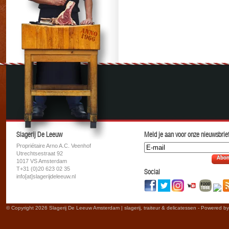
Slagerij De Leeuw
Meld je aan voor onze nieuwsbrief
Propriétaire Arno A.C. Veenhof
Utrechtsestraat 92
Abon
1017 VS Amsterdam
T+31 (0)20 623 02 35
Social
info[at]slagerijdeleeuw.nl
© Copyright 2026 Slagerij De Leeuw Amsterdam | slagerij, traiteur & delicatessen - Powered b