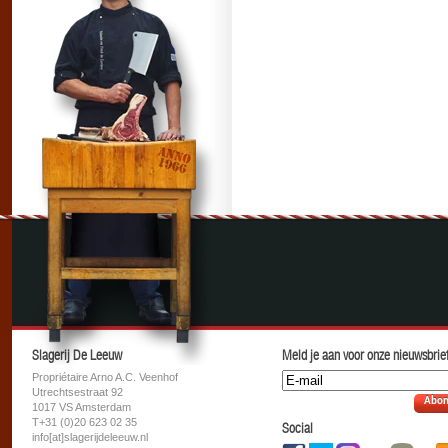
Slagerij De Leeuw
Meld je aan voor onze nieuwsbrief
Propriétaire Arno A.C. Veenhof
Utrechtsestraat 92
Abon
1017 VS Amsterdam
T+31 (0)20 623 02 35
Social
info[at]slagerijdeleeuw.nl