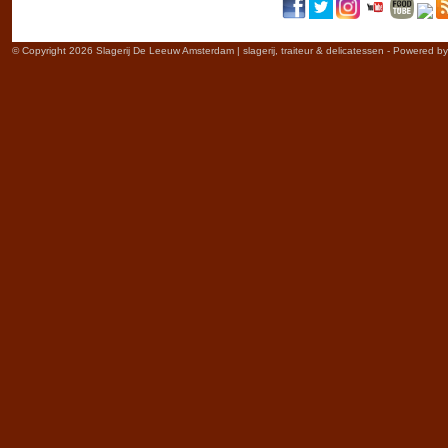
© Copyright 2026 Slagerij De Leeuw Amsterdam | slagerij, traiteur & delicatessen - Powered b