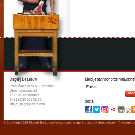
Slagerij De Leeuw
Meld je aan voor onze nieuwsbrief
Propriétaire Arno A.C. Veenhof
Utrechtsestraat 92
Abon
1017 VS Amsterdam
T+31 (0)20 623 02 35
Social
info[at]slagerijdeleeuw.nl
© Copyright 2026 Slagerij De Leeuw Amsterdam | slagerij, traiteur & delicatessen - Powered b