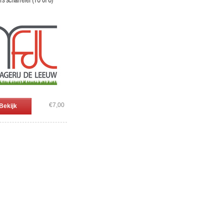
s scharrelei (10 of 6)
€7,00
Bekijk