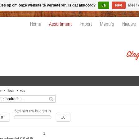
kies op om onze website te verbeteren. Is dat akkoord?
Ja
Nee
Meer 
Home
Assortiment
Import
Menu's
Nieuws
e
Tags
egg
Stel hier uw budget in
1