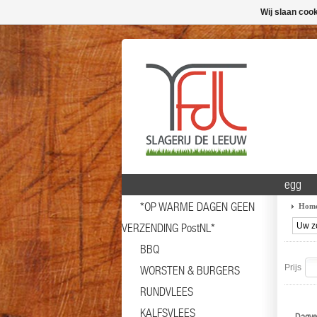
Wij slaan coo
egg
*OP WARME DAGEN GEEN
Hom
VERZENDING PostNL*
BBQ
Prijs
WORSTEN & BURGERS
RUNDVLEES
KALFSVLEES