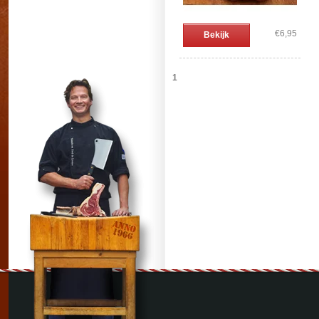
€6,95
Bekijk
1