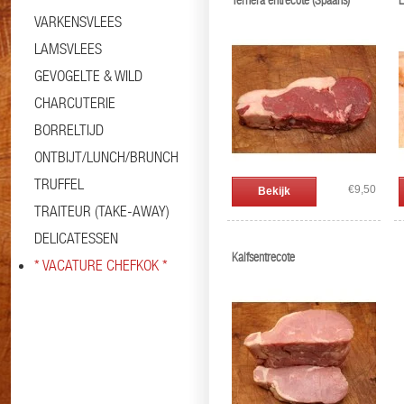
Ternera entrecote (Spaans)
E
VARKENSVLEES
LAMSVLEES
GEVOGELTE & WILD
CHARCUTERIE
BORRELTIJD
ONTBIJT/LUNCH/BRUNCH
TRUFFEL
€9,50
Bekijk
TRAITEUR (TAKE-AWAY)
DELICATESSEN
Kalfsentrecote
* VACATURE CHEFKOK *