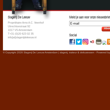
Slagerij De Leeuw
Meld je aan voor onze nieuwsbrief
Propriétaire Arno A.C. Veenhof
Utrechtsestraat 92
Abon
1017 VS Amsterdam
T+31 (0)20 623 02 35
Social
info[at]slagerijdeleeuw.nl
© Copyright 2026 Slagerij De Leeuw Amsterdam | slagerij, traiteur & delicatessen - Powered b