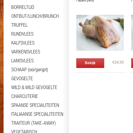
Fazant (hen)
F
BORRELTIJD
ONTBIJT/LUNCH/BRUNCH
TRUFFEL
RUNDVLEES
KALFSVLEES
VARKENSVLEES
LAMSVLEES
€28,50
Bekijk
SCHAAP (ooi/gerijpt)
GEVOGELTE
WILD & WILD GEVOGELTE
CHARCUTERIE
SPAANSE SPECIALITEITEN
ITALIAANSE SPECIALITEITEN
TRAITEUR (TAKE-AWAY)
VEGETARISCH