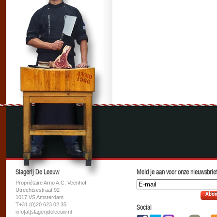
Slagerij De Leeuw
Meld je aan voor onze nieuwsbrief
Propriétaire Arno A.C. Veenhof
Utrechtsestraat 92
Abon
1017 VS Amsterdam
T+31 (0)20 623 02 35
Social
info[at]slagerijdeleeuw.nl