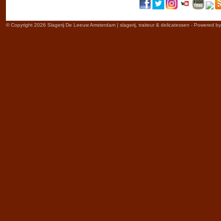
© Copyright 2026 Slagerij De Leeuw Amsterdam | slagerij, traiteur & delicatessen - Powered b