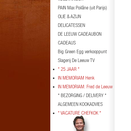
PAIN Max Poilâne (uit Parijs)
OLIE & AZIJN
DELICATESSEN
DE LEEUW CADEAUBON
CADEAUS
Big Green Egg verkooppunt
Slagerij De Leeuw TV
* 25 JAAR *
IN MEMORIAM Henk
IN MEMORIAM: Fred de Leeuw
* BEZORGING / DELIVERY *
ALGEMEEN KOOKADVIES
* VACATURE CHEFKOK *