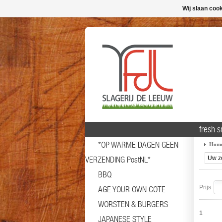
Wij slaan coo
fresh 
*OP WARME DAGEN GEEN
Hom
VERZENDING PostNL*
BBQ
Prijs
AGE YOUR OWN COTE
WORSTEN & BURGERS
1
JAPANESE STYLE