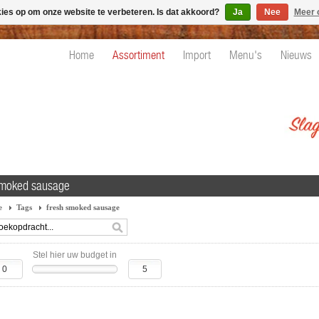
kies op om onze website te verbeteren. Is dat akkoord?
Ja
Nee
Meer 
Home
Assortiment
Import
Menu's
Nieuws
smoked sausage
e
Tags
fresh smoked sausage
Stel hier uw budget in