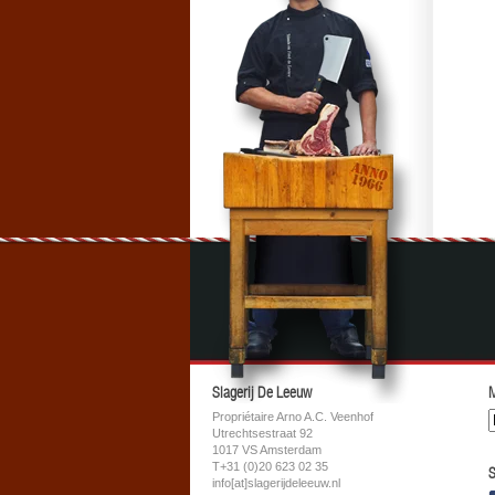
Slagerij De Leeuw
M
Propriétaire Arno A.C. Veenhof
Utrechtsestraat 92
1017 VS Amsterdam
T+31 (0)20 623 02 35
S
info[at]slagerijdeleeuw.nl