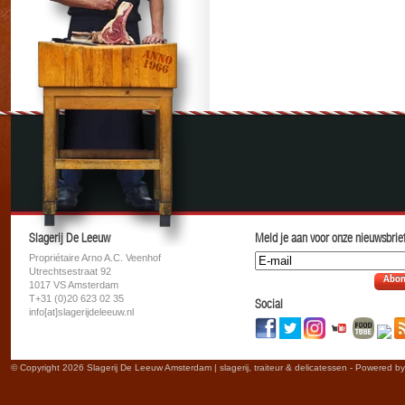
Slagerij De Leeuw
Meld je aan voor onze nieuwsbrief
Propriétaire Arno A.C. Veenhof
Utrechtsestraat 92
Abon
1017 VS Amsterdam
T+31 (0)20 623 02 35
Social
info[at]slagerijdeleeuw.nl
© Copyright 2026 Slagerij De Leeuw Amsterdam | slagerij, traiteur & delicatessen - Powered b