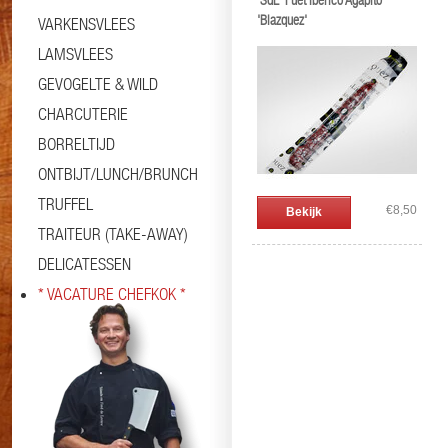
'SdL' Fuet Ibérico Agapito
'Blazquez'
VARKENSVLEES
LAMSVLEES
GEVOGELTE & WILD
CHARCUTERIE
BORRELTIJD
ONTBIJT/LUNCH/BRUNCH
TRUFFEL
€8,50
Bekijk
TRAITEUR (TAKE-AWAY)
DELICATESSEN
* VACATURE CHEFKOK *