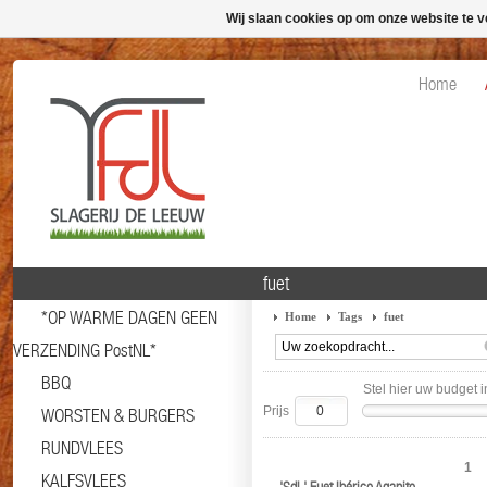
Wij slaan cookies op om onze website te v
Home
fuet
*OP WARME DAGEN GEEN
Home
Tags
fuet
VERZENDING PostNL*
BBQ
Stel hier uw budget i
Prijs
WORSTEN & BURGERS
RUNDVLEES
1
KALFSVLEES