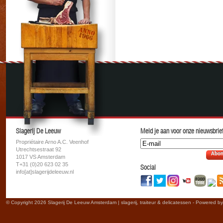
Slagerij De Leeuw
Meld je aan voor onze nieuwsbrief
Propriétaire Arno A.C. Veenhof
Utrechtsestraat 92
Abon
1017 VS Amsterdam
T+31 (0)20 623 02 35
Social
info[at]slagerijdeleeuw.nl
© Copyright 2026 Slagerij De Leeuw Amsterdam | slagerij, traiteur & delicatessen - Powered b