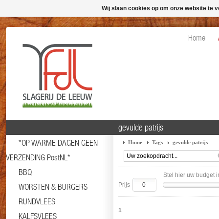
Wij slaan cookies op om onze website te v
Home
gevulde patrijs
*OP WARME DAGEN GEEN
Home
Tags
gevulde patrijs
VERZENDING PostNL*
BBQ
Stel hier uw budget i
Prijs
WORSTEN & BURGERS
RUNDVLEES
1
KALFSVLEES