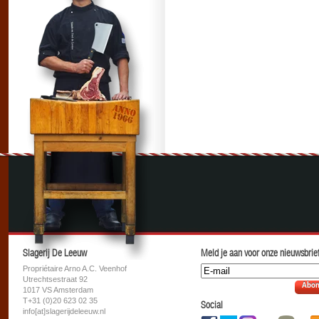
Slagerij De Leeuw
Meld je aan voor onze nieuwsbrief
Propriétaire Arno A.C. Veenhof
Utrechtsestraat 92
Abon
1017 VS Amsterdam
T+31 (0)20 623 02 35
Social
info[at]slagerijdeleeuw.nl