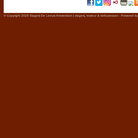
© Copyright 2026 Slagerij De Leeuw Amsterdam | slagerij, traiteur & delicatessen - Powered b