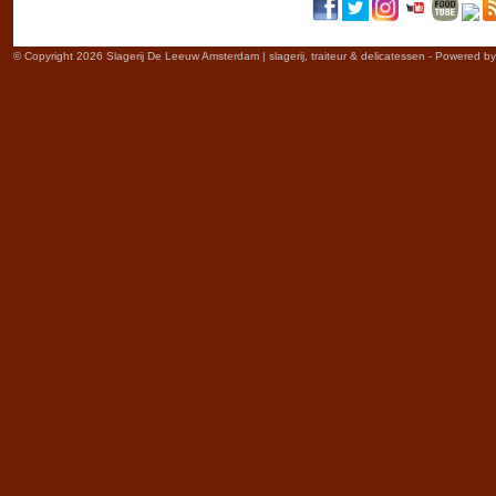
© Copyright 2026 Slagerij De Leeuw Amsterdam | slagerij, traiteur & delicatessen - Powered b