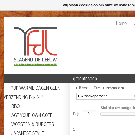
Wij slaan cookies op om onze website te v
Home
groentesoep
*OP WARME DAGEN GEEN
Home
Tags
groentesoep
VERZENDING PostNL*
BBQ
Stel hier uw budget i
Prijs
AGE YOUR OWN COTE
WORSTEN & BURGERS
1
JAPANESE STYLE