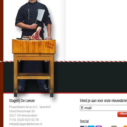
Slagerij De Leeuw
Meld je aan voor onze nieuwsbrief
Propriétaire Arno A.C. Veenhof
Utrechtsestraat 92
Abon
1017 VS Amsterdam
T+31 (0)20 623 02 35
Social
info[at]slagerijdeleeuw.nl