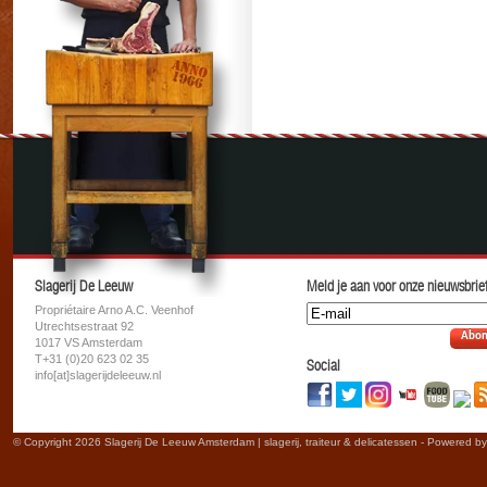
Slagerij De Leeuw
Meld je aan voor onze nieuwsbrief
Propriétaire Arno A.C. Veenhof
Utrechtsestraat 92
Abon
1017 VS Amsterdam
T+31 (0)20 623 02 35
Social
info[at]slagerijdeleeuw.nl
© Copyright 2026 Slagerij De Leeuw Amsterdam | slagerij, traiteur & delicatessen - Powered b