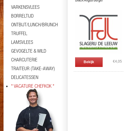
Black Angus burger
VARKENSVLEES
BORRELTIJD
ONTBIJT/LUNCH/BRUNCH
TRUFFEL
LAMSVLEES
GEVOGELTE & WILD
CHARCUTERIE
€4,05
Bekijk
TRAITEUR (TAKE-AWAY)
DELICATESSEN
* VACATURE CHEFKOK *