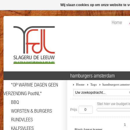
Wij slaan cookies op om onze website te v
Home
hamburgers amsterdam
*OP WARME DAGEN GEEN
Home
Tags
hamburgers amste
VERZENDING PostNL*
BBQ
Stel hier uw budget i
Prijs
WORSTEN & BURGERS
RUNDVLEES
1
KALFSVLEES