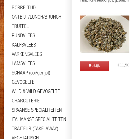
Pantelleria kappertjes, gezouten
BORRELTIJD
ONTBIJT/LUNCH/BRUNCH
TRUFFEL
RUNDVLEES
KALFSVLEES
VARKENSVLEES
LAMSVLEES
€11,50
Bekijk
SCHAAP (ooi/gerijpt)
GEVOGELTE
WILD & WILD GEVOGELTE
CHARCUTERIE
SPAANSE SPECIALITEITEN
ITALIAANSE SPECIALITEITEN
TRAITEUR (TAKE-AWAY)
VEGETARISCH