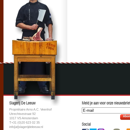
Slagerij De Leeuw
Meld je aan voor onze nieuwsbrief
Propriétaire Arno A.C. Veenhof
Utrechtsestraat 92
Abon
1017 VS Amsterdam
T+31 (0)20 623 02 35
Social
info[at]slagerijdeleeuw.nl