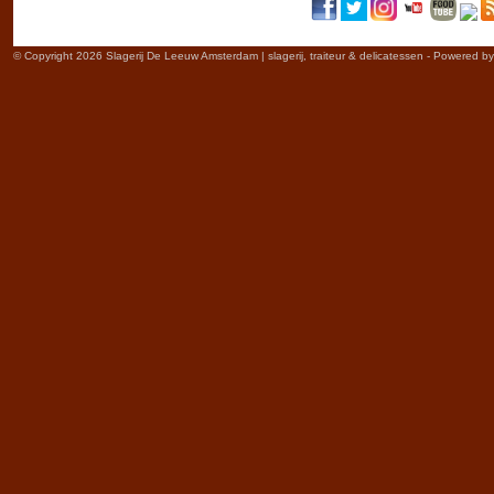
© Copyright 2026 Slagerij De Leeuw Amsterdam | slagerij, traiteur & delicatessen - Powered b