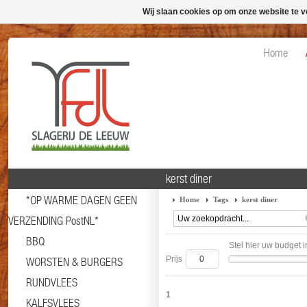
Wij slaan cookies op om onze website te v
Home
kerst diner
*OP WARME DAGEN GEEN
Home
Tags
kerst diner
VERZENDING PostNL*
BBQ
Stel hier uw budget i
Prijs
WORSTEN & BURGERS
RUNDVLEES
1
KALFSVLEES