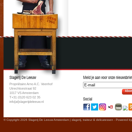
Slagerij De Leeuw
Meld je aan voor onze nieuwsbrief
Propriétaire Arno A.C. Veenhof
Utrechtsestraat 92
Abon
1017 VS Amsterdam
T+31 (0)20 623 02 35
Social
info[at]slagerijdeleeuw.nl
© Copyright 2026 Slagerij De Leeuw Amsterdam | slagerij, traiteur & delicatessen - Powered b