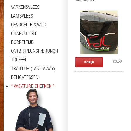
'SdL' koeltas
VARKENSVLEES
LAMSVLEES
GEVOGELTE & WILD
CHARCUTERIE
BORRELTIJD
ONTBIJT/LUNCH/BRUNCH
TRUFFEL
€3,50
Bekijk
TRAITEUR (TAKE-AWAY)
DELICATESSEN
* VACATURE CHEFKOK *