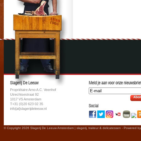
Slagerij De Leeuw
Meld je aan voor onze nieuwsbrief
Propriétaire Arno A.C. Veenhof
Utrechtsestraat 92
Abon
1017 VS Amsterdam
T+31 (0)20 623 02 35
Social
info[at]slagerijdeleeuw.nl
© Copyright 2026 Slagerij De Leeuw Amsterdam | slagerij, traiteur & delicatessen - Powered b