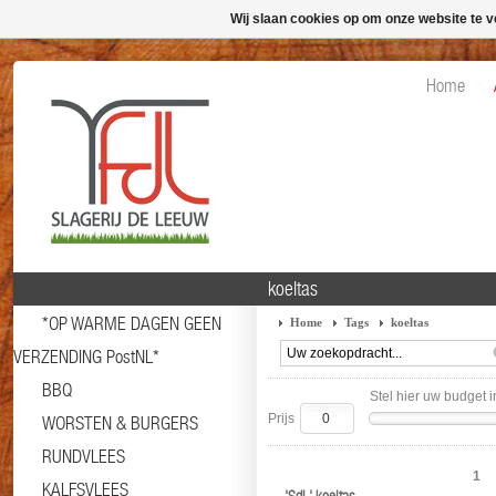
Wij slaan cookies op om onze website te v
Home
koeltas
*OP WARME DAGEN GEEN
Home
Tags
koeltas
VERZENDING PostNL*
BBQ
Stel hier uw budget i
Prijs
WORSTEN & BURGERS
RUNDVLEES
1
KALFSVLEES