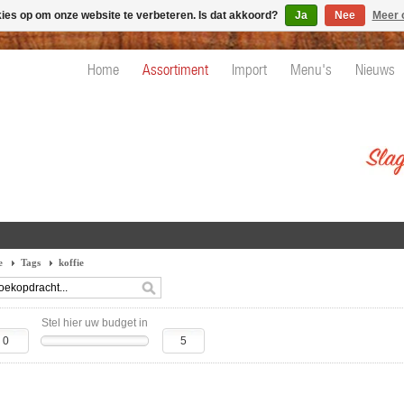
kies op om onze website te verbeteren. Is dat akkoord?
Ja
Nee
Meer 
Home
Assortiment
Import
Menu's
Nieuws
e
Tags
koffie
Stel hier uw budget in