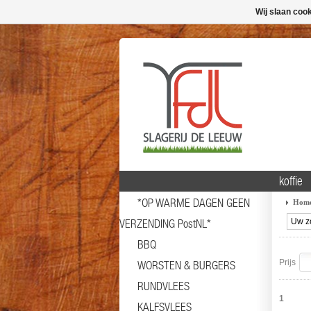
Wij slaan coo
koffie
*OP WARME DAGEN GEEN
Hom
VERZENDING PostNL*
BBQ
Prijs
WORSTEN & BURGERS
RUNDVLEES
1
KALFSVLEES