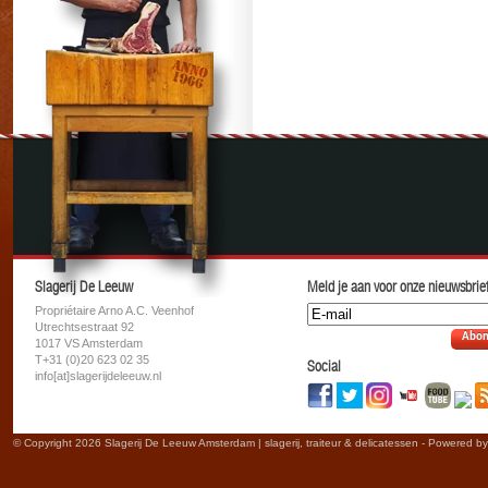
Slagerij De Leeuw
Meld je aan voor onze nieuwsbrief
Propriétaire Arno A.C. Veenhof
Utrechtsestraat 92
Abon
1017 VS Amsterdam
T+31 (0)20 623 02 35
Social
info[at]slagerijdeleeuw.nl
© Copyright 2026 Slagerij De Leeuw Amsterdam | slagerij, traiteur & delicatessen - Powered b