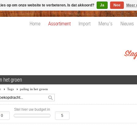
kies op om onze website te verbeteren. Is dat akkoord?
Ja
Nee
Meer 
Home
Assortiment
Import
Menu's
Nieuws
in het groen
e
Tags
paling in het groen
Stel hier uw budget in