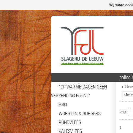
Wij slaan coo
paling 
*OP WARME DAGEN GEEN
Hom
VERZENDING PostNL*
BBQ
Prijs
WORSTEN & BURGERS
RUNDVLEES
1
KALFSVLEES