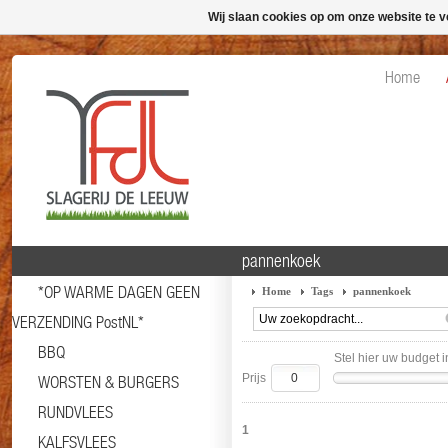
Wij slaan cookies op om onze website te v
Home
pannenkoek
*OP WARME DAGEN GEEN
Home
Tags
pannenkoek
VERZENDING PostNL*
BBQ
Stel hier uw budget i
Prijs
WORSTEN & BURGERS
RUNDVLEES
1
KALFSVLEES