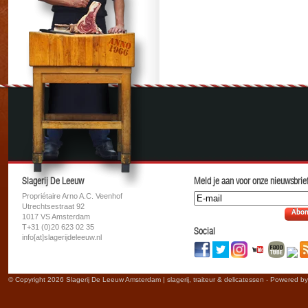
Slagerij De Leeuw
Meld je aan voor onze nieuwsbrief
Propriétaire Arno A.C. Veenhof
Utrechtsestraat 92
Abon
1017 VS Amsterdam
T+31 (0)20 623 02 35
Social
info[at]slagerijdeleeuw.nl
© Copyright 2026 Slagerij De Leeuw Amsterdam | slagerij, traiteur & delicatessen - Powered b